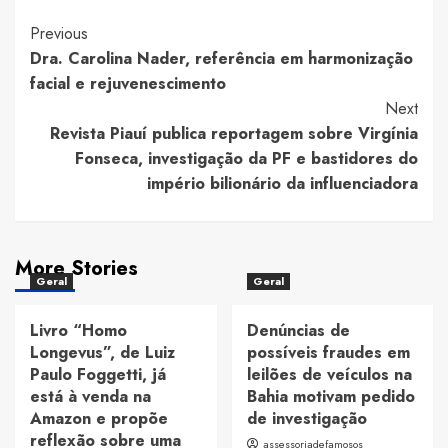
Post
Previous
Dra. Carolina Nader, referência em harmonização
Navigation
facial e rejuvenescimento
Next
Revista Piauí publica reportagem sobre Virgínia
Fonseca, investigação da PF e bastidores do
império bilionário da influenciadora
More Stories
Geral
Geral
Livro “Homo
Denúncias de
Longevus”, de Luiz
possíveis fraudes em
Paulo Foggetti, já
leilões de veículos na
está à venda na
Bahia motivam pedido
Amazon e propõe
de investigação
reflexão sobre uma
assessoriadefamosos