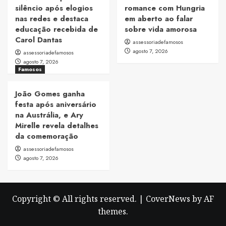
silêncio após elogios
romance com Hungria
nas redes e destaca
em aberto ao falar
educação recebida de
sobre vida amorosa
Carol Dantas
assessoriadefamosos
agosto 7, 2026
assessoriadefamosos
agosto 7, 2026
Famosos
João Gomes ganha
festa após aniversário
na Austrália, e Ary
Mirelle revela detalhes
da comemoração
assessoriadefamosos
agosto 7, 2026
Copyright © All rights reserved.
|
CoverNews
by AF
themes.