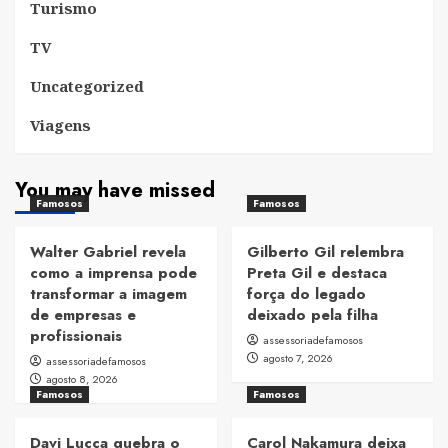
Turismo
TV
Uncategorized
Viagens
You may have missed
Famosos
Famosos
Walter Gabriel revela
Gilberto Gil relembra
como a imprensa pode
Preta Gil e destaca
transformar a imagem
força do legado
de empresas e
deixado pela filha
profissionais
assessoriadefamosos
agosto 7, 2026
assessoriadefamosos
agosto 8, 2026
Famosos
Famosos
Davi Lucca quebra o
Carol Nakamura deixa