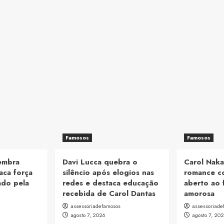
Famosos
Famosos
lembra
Davi Lucca quebra o
Carol Naka
aca força
silêncio após elogios nas
romance c
ado pela
redes e destaca educação
aberto ao 
recebida de Carol Dantas
amorosa
assessoriadefamosos
assessoriade
agosto 7, 2026
agosto 7, 20