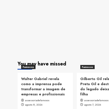
You may have missed
Famosos
Famosos
Walter Gabriel revela
Gilberto Gil re
como a imprensa pode
Preta Gil e dest
transformar a imagem de
do legado deix
empresas e profissionais
filha
assessoriadefamosos
assessoriadefamosos
agosto 8, 2026
agosto 7, 2026