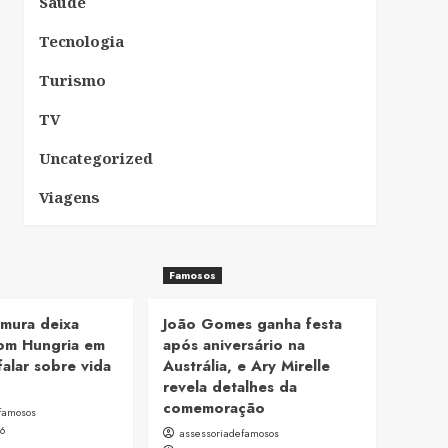
Saúde
Tecnologia
Turismo
TV
Uncategorized
Viagens
Famosos
mura deixa
João Gomes ganha festa
om Hungria em
após aniversário na
falar sobre vida
Austrália, e Ary Mirelle
revela detalhes da
comemoração
famosos
26
assessoriadefamosos