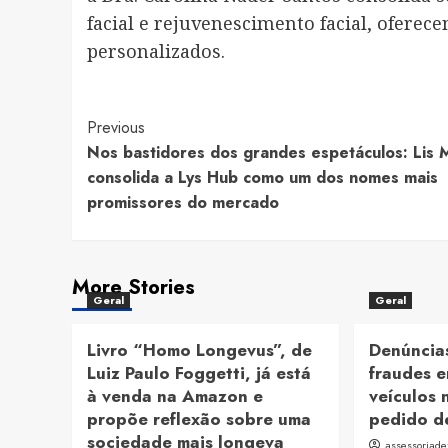
facial e rejuvenescimento facial, ofere
personalizados.
Post
Previous
Nos bastidores dos grandes espetáculos: Lis 
Navigation
consolida a Lys Hub como um dos nomes mais
promissores do mercado
More Stories
Geral
Geral
Livro “Homo Longevus”, de
Denúncias
Luiz Paulo Foggetti, já está
fraudes e
à venda na Amazon e
veículos 
propõe reflexão sobre uma
pedido d
sociedade mais longeva
assessoriad