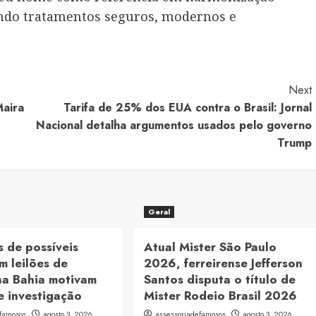
cendo tratamentos seguros, modernos e
Next
Maira
Tarifa de 25% dos EUA contra o Brasil: Jornal
Nacional detalha argumentos usados pelo governo
Trump
Geral
 de possíveis
Atual Mister São Paulo
m leilões de
2026, ferreirense Jefferson
na Bahia motivam
Santos disputa o título de
e investigação
Mister Rodeio Brasil 2026
efamosos
agosto 3, 2026
assessoriadefamosos
agosto 3, 2026