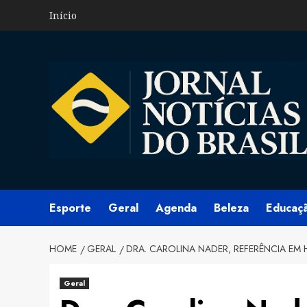
Skip
Início
to
content
Esporte
Geral
Agenda
Beleza
Educaç
HOME
GERAL
DRA. CAROLINA NADER, REFERÊNCIA EM
Geral