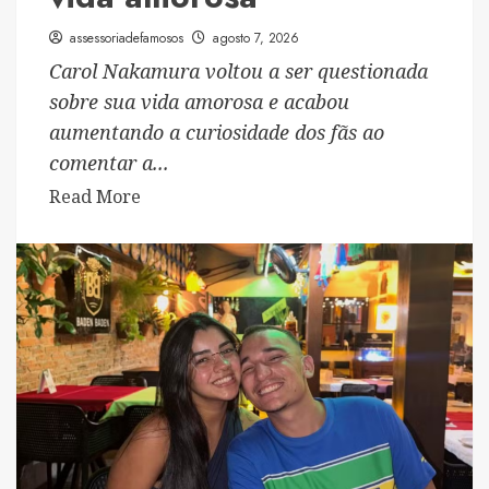
assessoriadefamosos
agosto 7, 2026
Carol Nakamura voltou a ser questionada
sobre sua vida amorosa e acabou
aumentando a curiosidade dos fãs ao
comentar a...
Read
Read More
more
about
Carol
Nakamura
deixa
romance
com
Hungria
em
aberto