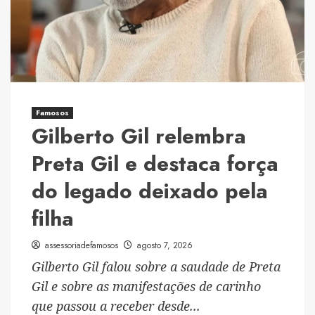
transformar
a
imagem
de
empresas
e
profissionais
Famosos
Gilberto Gil relembra
Preta Gil e destaca força
do legado deixado pela
filha
assessoriadefamosos
agosto 7, 2026
Gilberto Gil falou sobre a saudade de Preta
Gil e sobre as manifestações de carinho
que passou a receber desde...