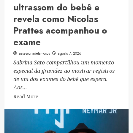
mês
ultrassom do bebê e
revela como Nicolas
Prattes acompanhou o
exame
assessoriadefamosos
agosto 7, 2026
Sabrina Sato compartilhou um momento
especial da gravidez ao mostrar registros
de um dos exames do bebê que espera.
Aos...
Read
Read More
more
about
Sabrina
Sato