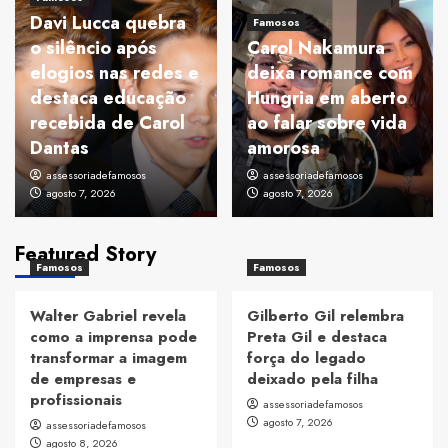
Davi Lucca quebra
Famosos
o silêncio após
Carol Nakamura
elogios nas redes e
deixa romance com
destaca educação
Hungria em aberto
recebida de Carol
ao falar sobre vida
Dantas
amorosa
assessoriadefamosos
assessoriadefamosos
agosto 7, 2026
agosto 7, 2026
Featured Story
Famosos
Famosos
Walter Gabriel revela
Gilberto Gil relembra
como a imprensa pode
Preta Gil e destaca
transformar a imagem
força do legado
de empresas e
deixado pela filha
profissionais
assessoriadefamosos
agosto 7, 2026
assessoriadefamosos
agosto 8, 2026