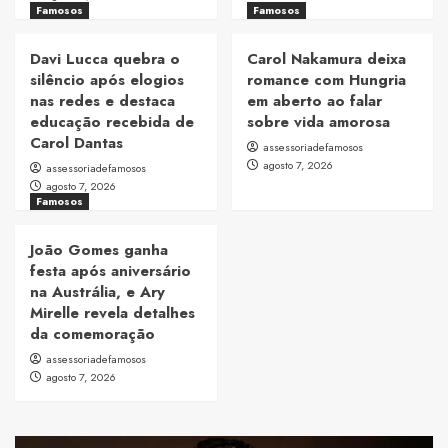
Famosos
Famosos
Davi Lucca quebra o
Carol Nakamura deixa
silêncio após elogios
romance com Hungria
nas redes e destaca
em aberto ao falar
educação recebida de
sobre vida amorosa
Carol Dantas
assessoriadefamosos
agosto 7, 2026
assessoriadefamosos
agosto 7, 2026
Famosos
João Gomes ganha
festa após aniversário
na Austrália, e Ary
Mirelle revela detalhes
da comemoração
assessoriadefamosos
agosto 7, 2026