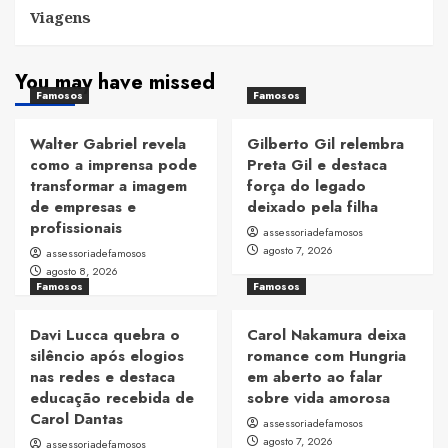
Viagens
You may have missed
Famosos
Famosos
Walter Gabriel revela
Gilberto Gil relembra
como a imprensa pode
Preta Gil e destaca
transformar a imagem
força do legado
de empresas e
deixado pela filha
profissionais
assessoriadefamosos
agosto 7, 2026
assessoriadefamosos
agosto 8, 2026
Famosos
Famosos
Davi Lucca quebra o
Carol Nakamura deixa
silêncio após elogios
romance com Hungria
nas redes e destaca
em aberto ao falar
educação recebida de
sobre vida amorosa
Carol Dantas
assessoriadefamosos
agosto 7, 2026
assessoriadefamosos