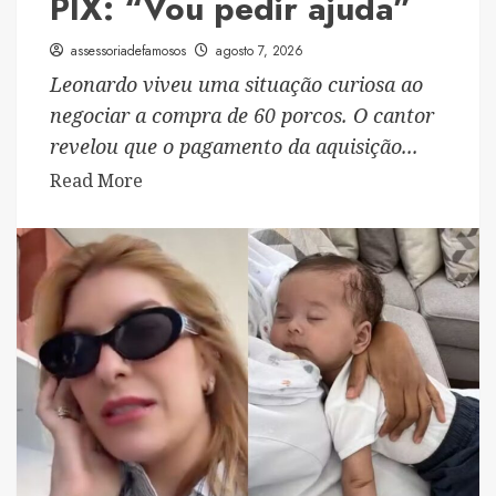
PIX: “Vou pedir ajuda”
assessoriadefamosos
agosto 7, 2026
Leonardo viveu uma situação curiosa ao
negociar a compra de 60 porcos. O cantor
revelou que o pagamento da aquisição...
Read
Read More
more
about
Leonardo
compra
60
porcos
e
brinca
com
dificuldade
para