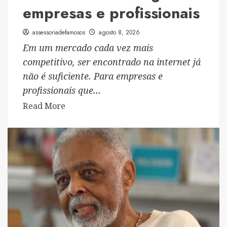
empresas e profissionais
assessoriadefamosos
agosto 8, 2026
Em um mercado cada vez mais
competitivo, ser encontrado na internet já
não é suficiente. Para empresas e
profissionais que...
Read
Read More
more
about
Walter
Gabriel
revela
como
a
imprensa
pode