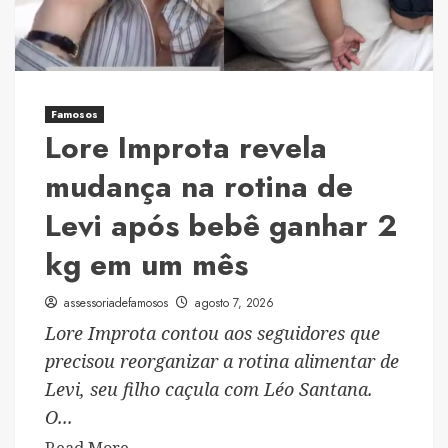
fazer
PIX:
“Vou
pedir
ajuda”
Famosos
Lore Improta revela
mudança na rotina de
Levi após bebê ganhar 2
kg em um mês
assessoriadefamosos
agosto 7, 2026
Lore Improta contou aos seguidores que
precisou reorganizar a rotina alimentar de
Levi, seu filho caçula com Léo Santana.
O...
Read