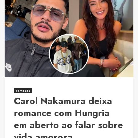
quebra
o
silêncio
após
elogios
nas
redes
e
destaca
educação
recebida
de
Famosos
Carol Nakamura deixa
Carol
Dantas
romance com Hungria
em aberto ao falar sobre
vida amorosa