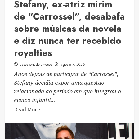
Stefany, ex-atriz mirim
comemoração
de “Carrossel”, desabafa
sobre músicas da novela
e diz nunca ter recebido
royalties
assessoriadefamosos
agosto 7, 2026
Anos depois de participar de “Carrossel”,
Stefany decidiu expor uma questão
relacionada ao período em que integrou o
elenco infantil...
Read
Read More
more
about
Stefany,