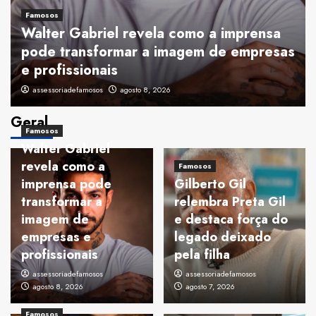
Famosos
Walter Gabriel revela como a imprensa
pode transformar a imagem de empresas
e profissionais
assessoriadefamosos
agosto 8, 2026
Geral
Famosos
Walter Gabriel
revela como a
Famosos
imprensa pode
Gilberto Gil
transformar a
relembra Preta Gil
imagem de
e destaca força do
empresas e
legado deixado
profissionais
pela filha
assessoriadefamosos
assessoriadefamosos
agosto 8, 2026
agosto 7, 2026
Famosos