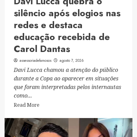
Davi Lucca quebra o
silêncio após elogios nas
redes e destaca
educação recebida de
Carol Dantas
assessoriadefamosos
agosto 7, 2026
Davi Lucca chamou a atenção do público
durante a Copa ao aparecer em situações
que foram interpretadas pelos internautas
como...
Read
Read More
more
about
Davi
Lucca