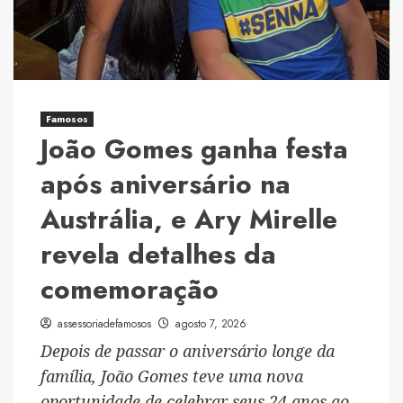
ao
falar
sobre
vida
amorosa
Famosos
João Gomes ganha festa
após aniversário na
Austrália, e Ary Mirelle
revela detalhes da
comemoração
assessoriadefamosos
agosto 7, 2026
Depois de passar o aniversário longe da
família, João Gomes teve uma nova
oportunidade de celebrar seus 24 anos ao...