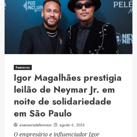
mostra
ultrassom
do
bebê
e
revela
como
Nicolas
Prattes
Famosos
acompanhou
Igor Magalhães prestigia
o
exame
leilão de Neymar Jr. em
noite de solidariedade
em São Paulo
assessoriadefamosos
agosto 6, 2026
O empresário e influenciador Igor