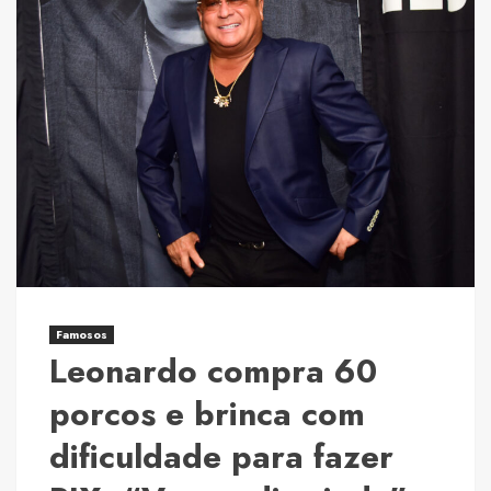
ex-
atriz
mirim
de
“Carrossel”,
desabafa
sobre
músicas
da
novela
e
diz
nunca
Famosos
Leonardo compra 60
ter
recebido
porcos e brinca com
royalties
dificuldade para fazer