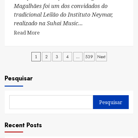
Magalhães foi um dos convidados do
tradicional Leilão do Instituto Neymar,
realizado na Suhai Music...
Read
Read More
more
about
Paginação
Igor
1
2
3
4
…
539
Next
Magalhães
de
prestigia
Pesquisar
posts
leilão
de
Neymar
Jr.
Pesquisar
em
noite
Recent Posts
de
solidariedade