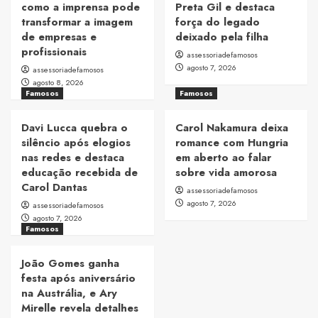
como a imprensa pode
Preta Gil e destaca
transformar a imagem
força do legado
de empresas e
deixado pela filha
profissionais
assessoriadefamosos
agosto 7, 2026
assessoriadefamosos
agosto 8, 2026
Famosos
Famosos
Davi Lucca quebra o
Carol Nakamura deixa
silêncio após elogios
romance com Hungria
nas redes e destaca
em aberto ao falar
educação recebida de
sobre vida amorosa
Carol Dantas
assessoriadefamosos
agosto 7, 2026
assessoriadefamosos
agosto 7, 2026
Famosos
João Gomes ganha
festa após aniversário
na Austrália, e Ary
Mirelle revela detalhes