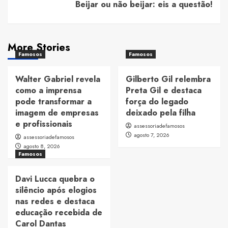
Beijar ou não beijar: eis a questão!
More Stories
Famosos
Famosos
Walter Gabriel revela
Gilberto Gil relembra
como a imprensa
Preta Gil e destaca
pode transformar a
força do legado
imagem de empresas
deixado pela filha
e profissionais
assessoriadefamosos
agosto 7, 2026
assessoriadefamosos
agosto 8, 2026
Famosos
Davi Lucca quebra o
silêncio após elogios
nas redes e destaca
educação recebida de
Carol Dantas