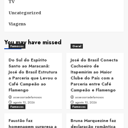
TV
Uncategorized
Viagens
You may have missed
Famosos
Geral
Do Sul do Espírito
José do Brasil Conecta
Santo ao Maracanã:
Cachoeiro de
José do Brasil Estrutura
Itapemirim ao Maior
a Parceria que Levou o
Clube do País com a
Café Campeão ao
Parceria entre Café
Flamengo
Campeão e Flamengo
assessoriadefamosos
assessoriadefamosos
agosto 10, 2026
agosto 10, 2026
Famosos
Famosos
Faustão faz
Bruna Marquezine faz
homenagem surpresa a
declaração romântica