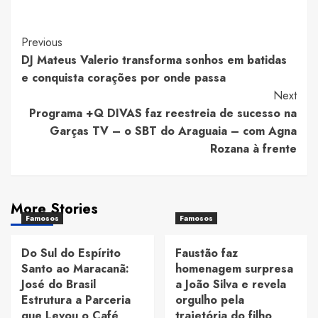
Post
Previous
DJ Mateus Valerio transforma sonhos em batidas
Navigation
e conquista corações por onde passa
Next
Programa +Q DIVAS faz reestreia de sucesso na
Garças TV – o SBT do Araguaia – com Agna
Rozana à frente
More Stories
Famosos
Famosos
Do Sul do Espírito
Faustão faz
Santo ao Maracanã:
homenagem surpresa
José do Brasil
a João Silva e revela
Estrutura a Parceria
orgulho pela
que Levou o Café
trajetória do filho