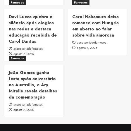
Famosos
Famosos
Davi Lucca quebra o
Carol Nakamura deixa
silêncio após elogios
romance com Hungria
nas redes e destaca
em aberto ao falar
educação recebida de
sobre vida amorosa
Carol Dantas
assessoriadefamosos
agosto 7, 2026
assessoriadefamosos
agosto 7, 2026
Famosos
João Gomes ganha
festa após aniversário
na Austrália, e Ary
Mirelle revela detalhes
da comemoração
assessoriadefamosos
agosto 7, 2026