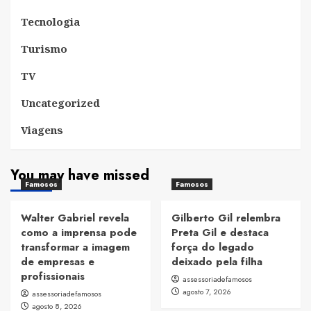
Tecnologia
Turismo
TV
Uncategorized
Viagens
You may have missed
Famosos
Famosos
Walter Gabriel revela
Gilberto Gil relembra
como a imprensa pode
Preta Gil e destaca
transformar a imagem
força do legado
de empresas e
deixado pela filha
profissionais
assessoriadefamosos
agosto 7, 2026
assessoriadefamosos
agosto 8, 2026