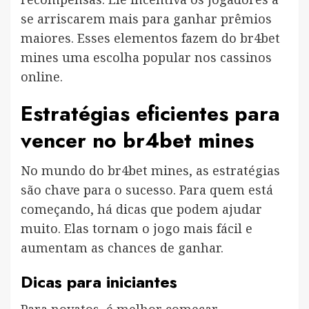
se arriscarem mais para ganhar prêmios
maiores. Esses elementos fazem do br4bet
mines uma escolha popular nos cassinos
online.
Estratégias eficientes para
vencer no br4bet mines
No mundo do br4bet mines, as estratégias
são chave para o sucesso. Para quem está
começando, há dicas que podem ajudar
muito. Elas tornam o jogo mais fácil e
aumentam as chances de ganhar.
Dicas para iniciantes
Para novatos, é melhor começar