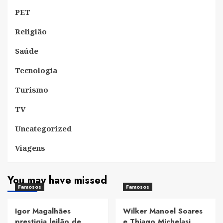
PET
Religião
Saúde
Tecnologia
Turismo
TV
Uncategorized
Viagens
You may have missed
Famosos
Famosos
Igor Magalhães
Wilker Manoel Soares
prestigia leilão de
e Thiago Michelasi