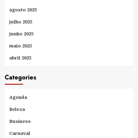
agosto 2025
julho 2025
junho 2025
maio 2025
abril 2025
Categories
Agenda
Beleza
Business
Carnaval