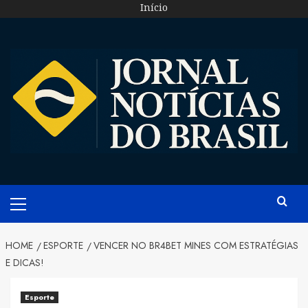
Skip
Início
to
content
Primary
Menu
HOME
ESPORTE
VENCER NO BR4BET MINES COM ESTRATÉGIAS
E DICAS!
Esporte