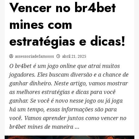
Vencer no br4bet
mines com
estratégias e dicas!
assessoriadefamosos
abril 21, 2025
O br4bet é um jogo online que atrai muitos
jogadores. Eles buscam diversão e a chance de
ganhar dinheiro. Neste artigo, vamos mostrar
as melhores estratégias e dicas para você
ganhar. Se você é novo nesse jogo ou já joga
há um tempo, essas informações são para
você. Vamos aprender juntos como vencer no
br4bet mines de maneira …