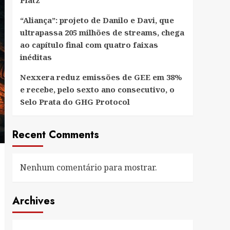
“Aliança”: projeto de Danilo e Davi, que
ultrapassa 205 milhões de streams, chega
ao capítulo final com quatro faixas
inéditas
Nexxera reduz emissões de GEE em 38%
e recebe, pelo sexto ano consecutivo, o
Selo Prata do GHG Protocol
Recent Comments
Nenhum comentário para mostrar.
Archives