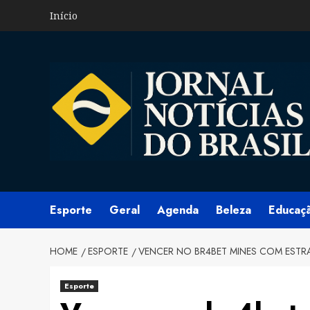
Skip
Início
to
content
Esporte
Geral
Agenda
Beleza
Educaç
HOME
ESPORTE
VENCER NO BR4BET MINES COM ESTRA
Esporte