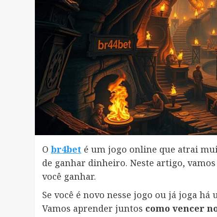
O
br4bet
é um jogo online que atrai mui
de ganhar dinheiro. Neste artigo, vamos
você ganhar.
Se você é novo nesse jogo ou já joga há
Vamos aprender juntos
como vencer no