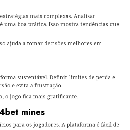
estratégias mais complexas. Analisar
 é uma boa prática. Isso mostra tendências que
sso ajuda a tomar decisões melhores em
 forma sustentável. Definir limites de perda e
ão e evita a frustração.
 o jogo fica mais gratificante.
r4bet mines
cios para os jogadores. A plataforma é fácil de