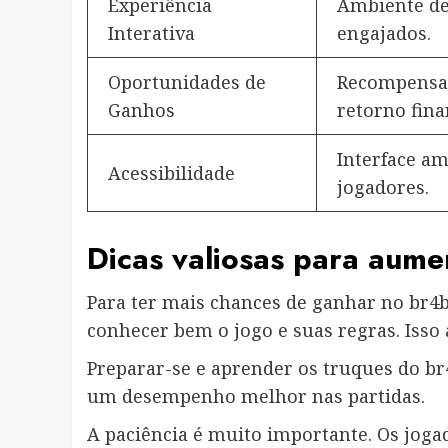
Experiência
Ambiente de
Interativa
engajados.
Oportunidades de
Recompensas
Ganhos
retorno fina
Interface am
Acessibilidade
jogadores.
Dicas valiosas para aume
Para ter mais chances de ganhar no br4be
conhecer bem o jogo e suas regras. Isso
Preparar-se e aprender os truques do b
um desempenho melhor nas partidas.
A paciência é muito importante. Os jog