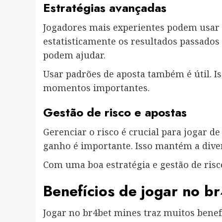
Estratégias avançadas
Jogadores mais experientes podem usar 
estatisticamente os resultados passados
podem ajudar.
Usar padrões de aposta também é útil. I
momentos importantes.
Gestão de risco e apostas
Gerenciar o risco é crucial para jogar de
ganho é importante. Isso mantém a divers
Com uma boa estratégia e gestão de risco,
Benefícios de jogar no b
Jogar no br4bet mines traz muitos benefí