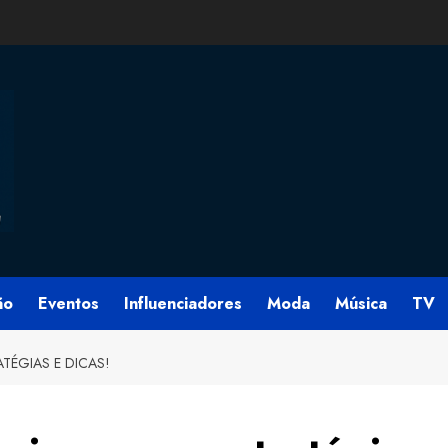
ão
Eventos
Influenciadores
Moda
Música
TV
TÉGIAS E DICAS!