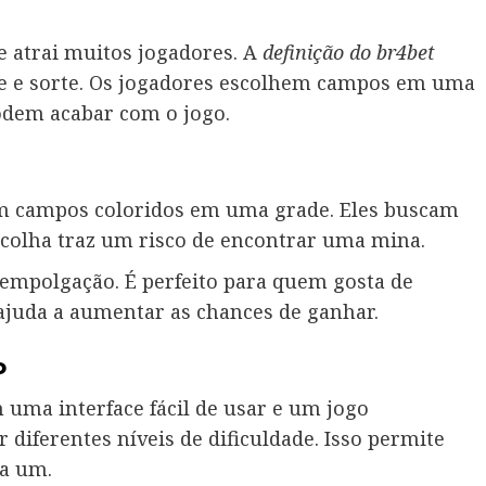
e atrai muitos jogadores. A
definição do br4bet
e e sorte. Os jogadores escolhem campos em uma
odem acabar com o jogo.
em campos coloridos em uma grade. Eles buscam
scolha traz um risco de encontrar uma mina.
 empolgação. É perfeito para quem gosta de
juda a aumentar as chances de ganhar.
o
uma interface fácil de usar e um jogo
diferentes níveis de dificuldade. Isso permite
da um.