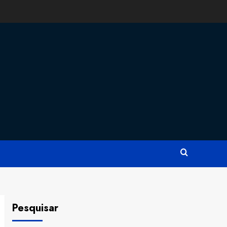
Pesquisar