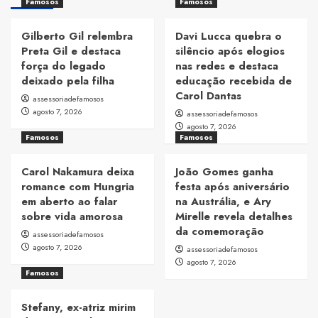
Famosos
Famosos
Gilberto Gil relembra
Davi Lucca quebra o
Preta Gil e destaca
silêncio após elogios
força do legado
nas redes e destaca
deixado pela filha
educação recebida de
Carol Dantas
assessoriadefamosos
agosto 7, 2026
assessoriadefamosos
agosto 7, 2026
Famosos
Famosos
Carol Nakamura deixa
João Gomes ganha
romance com Hungria
festa após aniversário
em aberto ao falar
na Austrália, e Ary
sobre vida amorosa
Mirelle revela detalhes
da comemoração
assessoriadefamosos
agosto 7, 2026
assessoriadefamosos
agosto 7, 2026
Famosos
Stefany, ex-atriz mirim