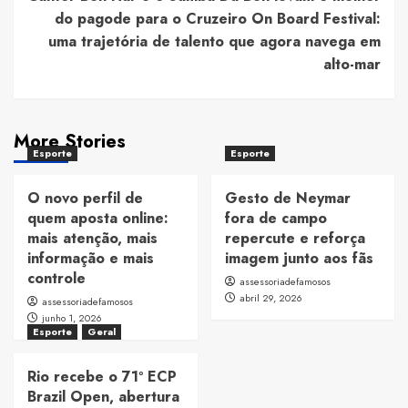
do pagode para o Cruzeiro On Board Festival:
uma trajetória de talento que agora navega em
alto-mar
More Stories
Esporte
Esporte
O novo perfil de
Gesto de Neymar
quem aposta online:
fora de campo
mais atenção, mais
repercute e reforça
informação e mais
imagem junto aos fãs
controle
assessoriadefamosos
abril 29, 2026
assessoriadefamosos
junho 1, 2026
Esporte
Geral
Rio recebe o 71º ECP
Brazil Open, abertura