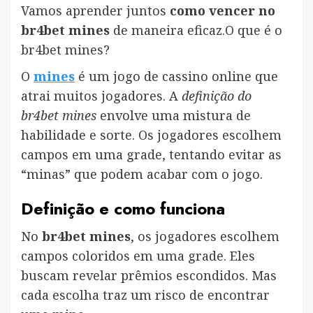
Vamos aprender juntos
como vencer no
br4bet mines
de maneira eficaz.O que é o
br4bet mines?
O
mines
é um jogo de cassino online que
atrai muitos jogadores. A
definição do
br4bet mines
envolve uma mistura de
habilidade e sorte. Os jogadores escolhem
campos em uma grade, tentando evitar as
“minas” que podem acabar com o jogo.
Definição e como funciona
No
br4bet mines
, os jogadores escolhem
campos coloridos em uma grade. Eles
buscam revelar prêmios escondidos. Mas
cada escolha traz um risco de encontrar