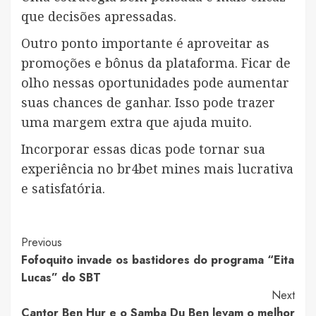
que decisões apressadas.
Outro ponto importante é aproveitar as
promoções e bônus da plataforma. Ficar de
olho nessas oportunidades pode aumentar
suas chances de ganhar. Isso pode trazer
uma margem extra que ajuda muito.
Incorporar essas dicas pode tornar sua
experiência no br4bet mines mais lucrativa
e satisfatória.
Post
Previous
Fofoquito invade os bastidores do programa “Eita
Navigation
Lucas” do SBT
Next
Cantor Ben Hur e o Samba Du Ben levam o melhor