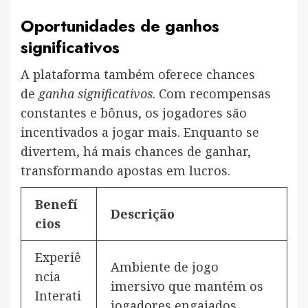
Oportunidades de ganhos
significativos
A plataforma também oferece chances
de
ganha significativos
. Com recompensas
constantes e bônus, os jogadores são
incentivados a jogar mais. Enquanto se
divertem, há mais chances de ganhar,
transformando apostas em lucros.
Benefí
Descrição
cios
Experiê
Ambiente de jogo
ncia
imersivo que mantém os
Interati
jogadores engajados.