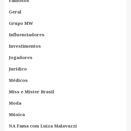
Famosos
Geral
Grupo MW
Influenciadores
Investimentos
Jogadores
Jurídico
Médicos
Miss e Mister Brasil
Moda
Música
NA Fama com Luiza Malavazzi