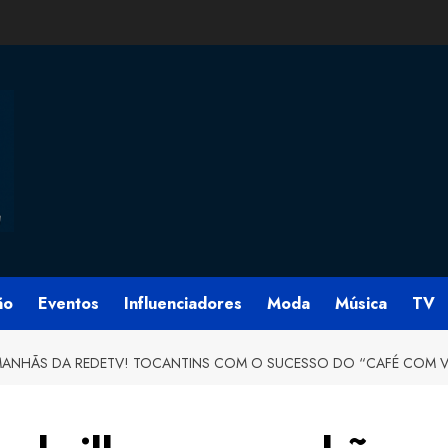
ão
Eventos
Influenciadores
Moda
Música
TV
 MANHÃS DA REDETV! TOCANTINS COM O SUCESSO DO “CAFÉ COM 