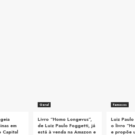
Geral
Famosos
geia
Livro “Homo Longevus”,
Luiz Paulo
inas em
de Luiz Paulo Foggetti, já
o livro “
 Capital
está à venda na Amazon e
e propõe 