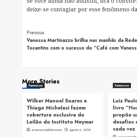
Se você ainda não assistiu, fica o convit
deixe-se contagiar por esse fenômeno da
Post
Previous
Vanessa Martinazzo brilha nas manhãs da Red
Navigation
Tocantins com o sucesso do “Café com Vanes
More Stories
Famosos
Famosos
Wilker Manoel Soares e
Luiz Paul
Thiago Michelasi fazem
livro “H
cobertura exclusiva do
propõe u
Leilão do Instituto Neymar
desafios
cada vez
assessoriadefamosos
agosto 6, 2026
assessoriad