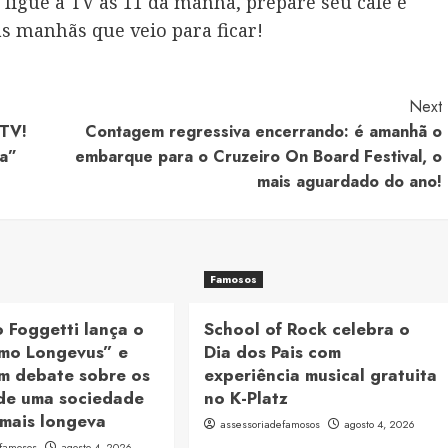
e: ligue a TV às 11 da manhã, prepare seu café e
s manhãs que veio para ficar!
Next
eTV!
Contagem regressiva encerrando: é amanhã o
sa”
embarque para o Cruzeiro On Board Festival, o
mais aguardado do ano!
Famosos
o Foggetti lança o
School of Rock celebra o
omo Longevus” e
Dia dos Pais com
m debate sobre os
experiência musical gratuita
 de uma sociedade
no K-Platz
 mais longeva
assessoriadefamosos
agosto 4, 2026
efamosos
agosto 4, 2026