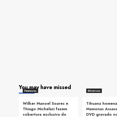
You may have missed
Famosos
Diversos
Wilker Manoel Soares e
Tihuana homena
Thiago Michelasi fazem
Mamonas Assass
cobertura exclusiva do
DVD gravado no