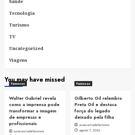
Saúde
Tecnologia
Turismo
TV
Uncategorized
Viagens
You may have missed
Famosos
Famosos
Walter Gabriel revela
Gilberto Gil relembra
como a imprensa pode
Preta Gil e destaca
transformar a imagem
força do legado
de empresas e
deixado pela filha
profissionais
assessoriadefamosos
agosto 7, 2026
assessoriadefamosos