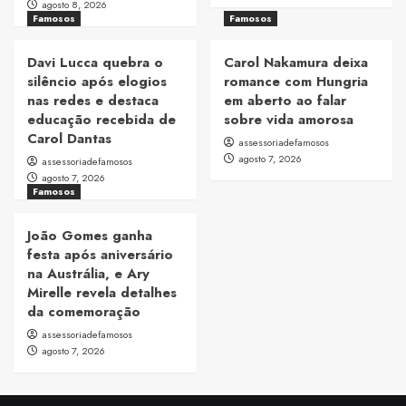
agosto 8, 2026
Famosos
Famosos
Davi Lucca quebra o
Carol Nakamura deixa
silêncio após elogios
romance com Hungria
nas redes e destaca
em aberto ao falar
educação recebida de
sobre vida amorosa
Carol Dantas
assessoriadefamosos
agosto 7, 2026
assessoriadefamosos
agosto 7, 2026
Famosos
João Gomes ganha
festa após aniversário
na Austrália, e Ary
Mirelle revela detalhes
da comemoração
assessoriadefamosos
agosto 7, 2026