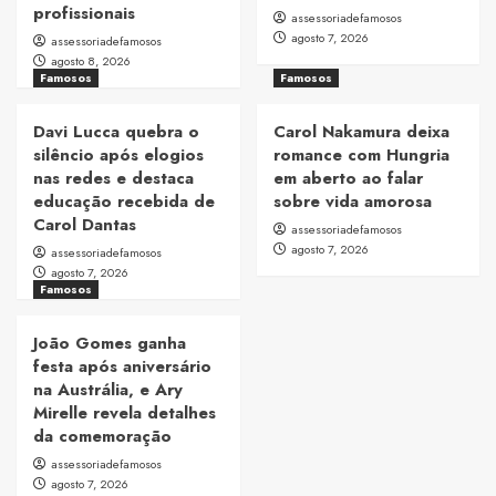
profissionais
assessoriadefamosos
agosto 7, 2026
assessoriadefamosos
agosto 8, 2026
Famosos
Famosos
Davi Lucca quebra o
Carol Nakamura deixa
silêncio após elogios
romance com Hungria
nas redes e destaca
em aberto ao falar
educação recebida de
sobre vida amorosa
Carol Dantas
assessoriadefamosos
agosto 7, 2026
assessoriadefamosos
agosto 7, 2026
Famosos
João Gomes ganha
festa após aniversário
na Austrália, e Ary
Mirelle revela detalhes
da comemoração
assessoriadefamosos
agosto 7, 2026