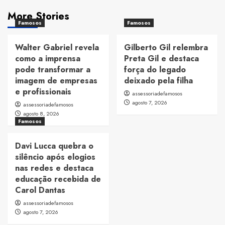
More Stories
Famosos
Famosos
Walter Gabriel revela
Gilberto Gil relembra
como a imprensa
Preta Gil e destaca
pode transformar a
força do legado
imagem de empresas
deixado pela filha
e profissionais
assessoriadefamosos
agosto 7, 2026
assessoriadefamosos
agosto 8, 2026
Famosos
Davi Lucca quebra o
silêncio após elogios
nas redes e destaca
educação recebida de
Carol Dantas
assessoriadefamosos
agosto 7, 2026