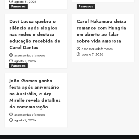
agosto 8, 2026
Famosos
Famosos
Davi Lucca quebra o
Carol Nakamura deixa
silêncio após elogios
romance com Hungria
nas redes e destaca
em aberto ao falar
educação recebida de
sobre vida amorosa
Carol Dantas
assessoriadefamosos
agosto 7, 2026
assessoriadefamosos
agosto 7, 2026
Famosos
João Gomes ganha
festa após aniversário
na Austrália, e Ary
Mirelle revela detalhes
da comemoração
assessoriadefamosos
agosto 7, 2026