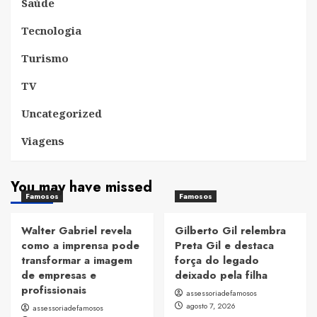
Saúde
Tecnologia
Turismo
TV
Uncategorized
Viagens
You may have missed
Famosos
Famosos
Walter Gabriel revela
Gilberto Gil relembra
como a imprensa pode
Preta Gil e destaca
transformar a imagem
força do legado
de empresas e
deixado pela filha
profissionais
assessoriadefamosos
agosto 7, 2026
assessoriadefamosos