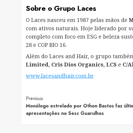
Sobre o Grupo Laces
O Laces nasceu em 1987 pelas mãos de
M
com ativos naturais. Hoje liderado por s
completo com foco em ESG e beleza sust
28 e COP BIO 16.
Além do Laces and Hair, o grupo també
Limited
,
Cris Dios Organics
,
LCS
e
C/A
www.lacesandhair.com.br
Post
Previous
Monólogo estrelado por Othon Bastos faz últi
Navigation
apresentações no Sesc Guarulhos