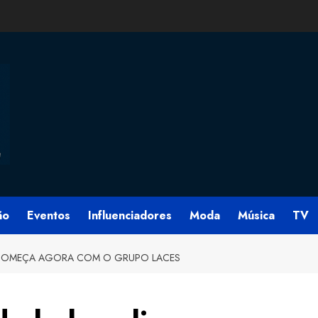
ão
Eventos
Influenciadores
Moda
Música
TV
A COMEÇA AGORA COM O GRUPO LACES