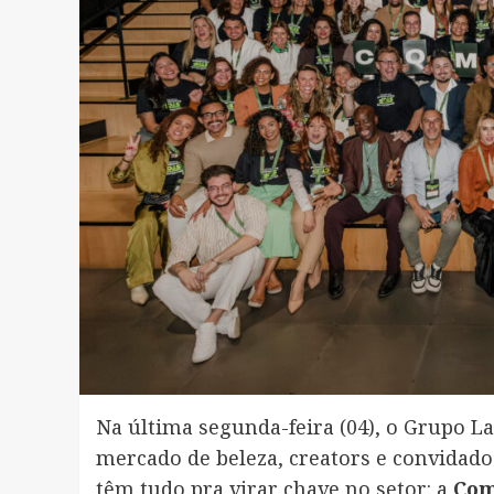
Na última segunda-feira (04), o Grupo L
mercado de beleza, creators e convidado
têm tudo pra virar chave no setor: a
Com