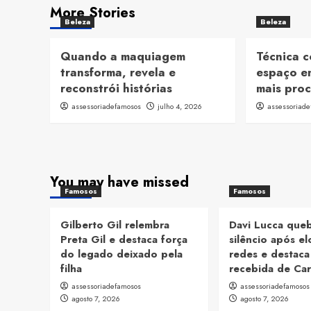
More Stories
Beleza
Beleza
Quando a maquiagem
Técnica 
transforma, revela e
espaço e
reconstrói histórias
mais proc
assessoriadefamosos
julho 4, 2026
assessoriad
You may have missed
Famosos
Famosos
Gilberto Gil relembra
Davi Lucca que
Preta Gil e destaca força
silêncio após el
do legado deixado pela
redes e destac
filha
recebida de Car
assessoriadefamosos
assessoriadefamosos
agosto 7, 2026
agosto 7, 2026