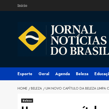
Skip
Início
to
content
Esporte
Geral
Agenda
Beleza
Educaç
HOME
BELEZA
UM NOVO CAPÍTULO DA BELEZA LIMP
Beleza