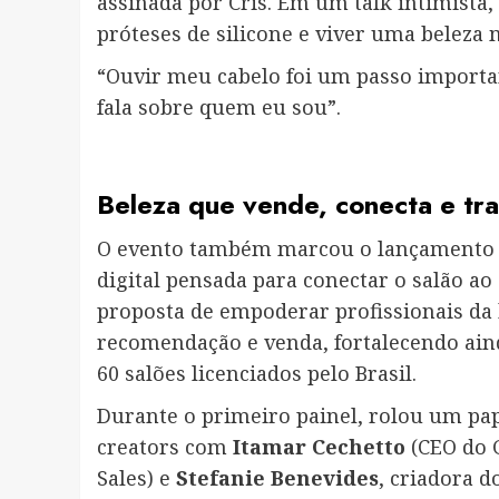
assinada por Cris. Em um talk intimista
próteses de silicone e viver uma beleza m
“Ouvir meu cabelo foi um passo importan
fala sobre quem eu sou”.
Beleza que vende, conecta e tr
O evento também marcou o lançamento
digital pensada para conectar o salão ao d
proposta de empoderar profissionais da
recomendação e venda, fortalecendo ai
60 salões licenciados pelo Brasil.
Durante o primeiro painel, rolou um pa
creators com
Itamar Cechetto
(CEO do 
Sales) e
Stefanie Benevides
, criadora d