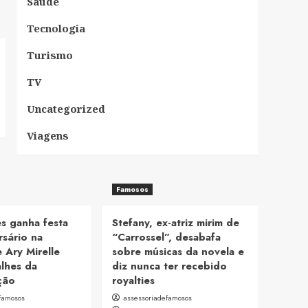
Saúde
Tecnologia
Turismo
TV
Uncategorized
Viagens
Famosos
s ganha festa
Stefany, ex-atriz mirim de
rsário na
“Carrossel”, desabafa
e Ary Mirelle
sobre músicas da novela e
alhes da
diz nunca ter recebido
ção
royalties
famosos
assessoriadefamosos