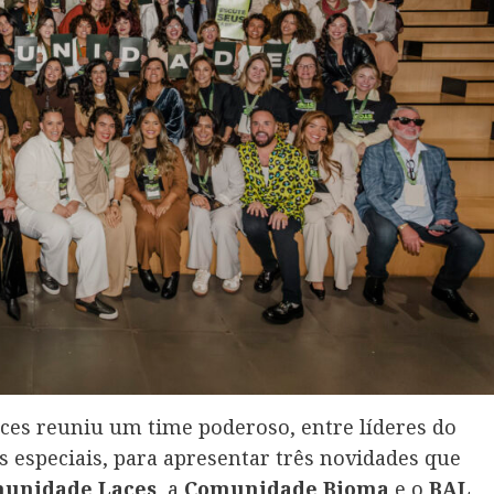
aces reuniu um time poderoso, entre líderes do
s especiais, para apresentar três novidades que
unidade Laces
, a
Comunidade Bioma
e o
BAL