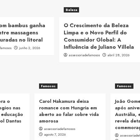
Beleza
com bambus ganha
O Crescimento da Beleza
ntre massagens
Limpa e o Novo Perfil do
uradas no litoral
Consumidor Global: A
Influência de Juliano Villela
efamosos
junho 2, 2026
assessoriadefamosos
abril 28, 2026
Famosos
Famosos
bra o
Carol Nakamura deixa
João Gome
ogios nas
romance com Hungria em
após anive
a educação
aberto ao falar sobre vida
Austrália, 
ol Dantas
amorosa
revela det
comemora
assessoriadefamosos
agosto 7, 2026
assessoriade