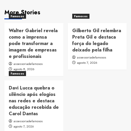
More Stories
Famosos
Famosos
Walter Gabriel revela
Gilberto Gil relembra
como a imprensa
Preta Gil e destaca
pode transformar a
força do legado
imagem de empresas
deixado pela filha
e profissionais
assessoriadefamosos
agosto 7, 2026
assessoriadefamosos
agosto 8, 2026
Famosos
Davi Lucca quebra o
silêncio após elogios
nas redes e destaca
educação recebida de
Carol Dantas
assessoriadefamosos
agosto 7, 2026