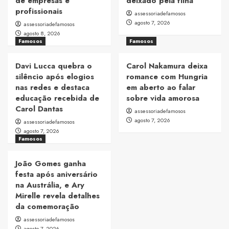
de empresas e
deixado pela filha
profissionais
assessoriadefamosos
agosto 7, 2026
assessoriadefamosos
agosto 8, 2026
Famosos
Famosos
Davi Lucca quebra o
Carol Nakamura deixa
silêncio após elogios
romance com Hungria
nas redes e destaca
em aberto ao falar
educação recebida de
sobre vida amorosa
Carol Dantas
assessoriadefamosos
agosto 7, 2026
assessoriadefamosos
agosto 7, 2026
Famosos
João Gomes ganha
festa após aniversário
na Austrália, e Ary
Mirelle revela detalhes
da comemoração
assessoriadefamosos
agosto 7, 2026