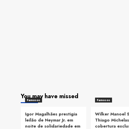
You may have missed
Famosos
Famosos
Igor Magalhães prestigia
Wilker Manoel 
leilão de Neymar Jr. em
Thiago Michelas
noite de solidariedade em
cobertura exclu