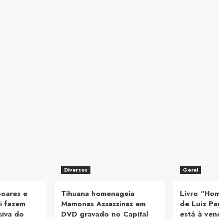
Diversos
Geral
Soares e
Tihuana homenageia
Livro “Ho
i fazem
Mamonas Assassinas em
de Luiz Pa
siva do
DVD gravado no Capital
está à ve