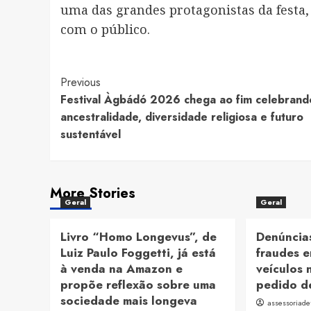
uma das grandes protagonistas da festa
com o público.
Post
Previous
Festival Àgbádó 2026 chega ao fim celebrand
Navigation
ancestralidade, diversidade religiosa e futuro
sustentável
More Stories
Geral
Geral
Livro “Homo Longevus”, de
Denúncias
Luiz Paulo Foggetti, já está
fraudes e
à venda na Amazon e
veículos 
propõe reflexão sobre uma
pedido d
sociedade mais longeva
assessoriad