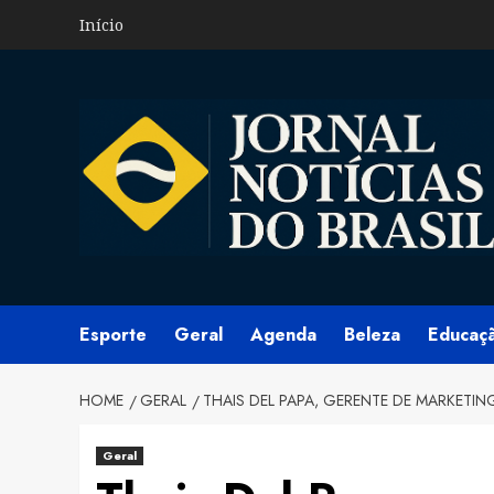
Skip
Início
to
content
Esporte
Geral
Agenda
Beleza
Educaç
HOME
GERAL
THAIS DEL PAPA, GERENTE DE MARKET
Geral