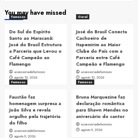
You may have missed
Famosos
Geral
Do Sul do Espírito
José do Brasil Conecta
Santo ao Maracanã:
Cachoeiro de
José do Brasil Estrutura
Itapemirim ao Maior
a Parceria que Levou o
Clube do País com a
Café Campeão ao
Parceria entre Café
Flamengo
Campeão e Flamengo
assessoriadefamosos
assessoriadefamosos
agosto 10, 2026
agosto 10, 2026
Famosos
Famosos
Faustão faz
Bruna Marquezine faz
homenagem surpresa a
declaração romântica
João Silva e revela
para Shawn Mendes no
orgulho pela trajetória
aniversário do cantor
do filho
assessoriadefamosos
agosto 9, 2026
assessoriadefamosos
agosto 9, 2026