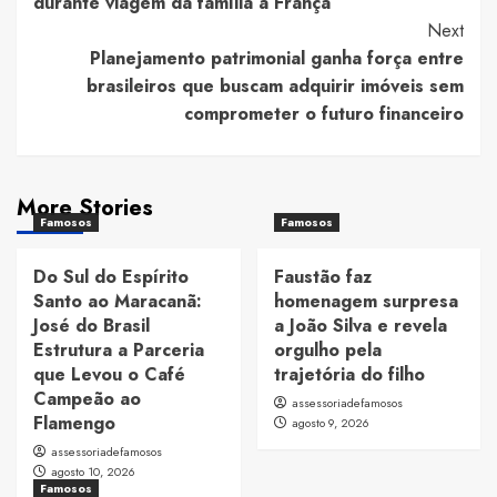
durante viagem da família à França
Next
Planejamento patrimonial ganha força entre
brasileiros que buscam adquirir imóveis sem
comprometer o futuro financeiro
More Stories
Famosos
Famosos
Do Sul do Espírito
Faustão faz
Santo ao Maracanã:
homenagem surpresa
José do Brasil
a João Silva e revela
Estrutura a Parceria
orgulho pela
que Levou o Café
trajetória do filho
Campeão ao
assessoriadefamosos
Flamengo
agosto 9, 2026
assessoriadefamosos
agosto 10, 2026
Famosos