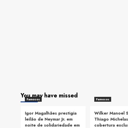
You may have missed
Famosos
Famosos
Igor Magalhães prestigia
Wilker Manoel 
leilão de Neymar Jr. em
Thiago Michelas
noite de solidariedade em
cobertura exclu