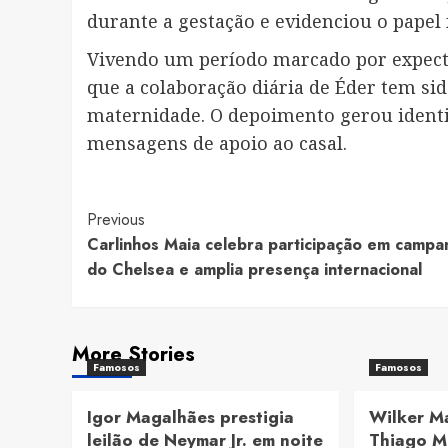
durante a gestação e evidenciou o papel
Vivendo um período marcado por expecta
que a colaboração diária de Éder tem sid
maternidade. O depoimento gerou identi
mensagens de apoio ao casal.
Post
Previous
Carlinhos Maia celebra participação em campa
Navigation
do Chelsea e amplia presença internacional
More Stories
Famosos
Famosos
Igor Magalhães prestigia
Wilker M
leilão de Neymar Jr. em noite
Thiago M