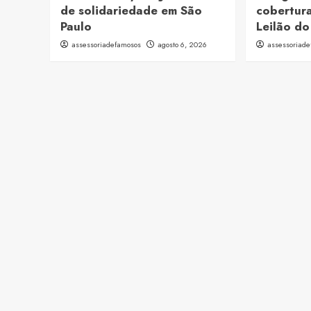
de solidariedade em São
cobertura
Paulo
Leilão do
assessoriadefamosos
agosto 6, 2026
assessoriad