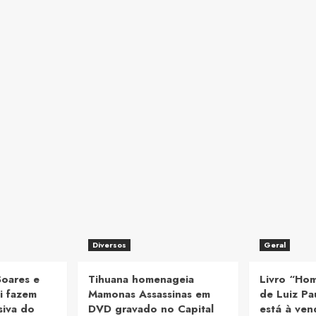
Diversos
Geral
Soares e
Tihuana homenageia
Livro “Ho
i fazem
Mamonas Assassinas em
de Luiz Pa
siva do
DVD gravado no Capital
está à ve