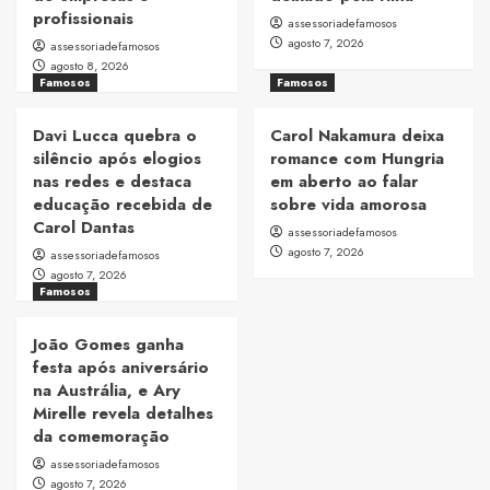
profissionais
assessoriadefamosos
agosto 7, 2026
assessoriadefamosos
agosto 8, 2026
Famosos
Famosos
Davi Lucca quebra o
Carol Nakamura deixa
silêncio após elogios
romance com Hungria
nas redes e destaca
em aberto ao falar
educação recebida de
sobre vida amorosa
Carol Dantas
assessoriadefamosos
agosto 7, 2026
assessoriadefamosos
agosto 7, 2026
Famosos
João Gomes ganha
festa após aniversário
na Austrália, e Ary
Mirelle revela detalhes
da comemoração
assessoriadefamosos
agosto 7, 2026