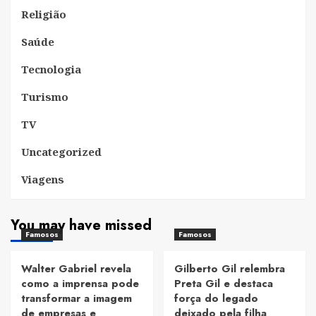
Religião
Saúde
Tecnologia
Turismo
TV
Uncategorized
Viagens
You may have missed
Famosos
Famosos
Walter Gabriel revela
Gilberto Gil relembra
como a imprensa pode
Preta Gil e destaca
transformar a imagem
força do legado
de empresas e
deixado pela filha