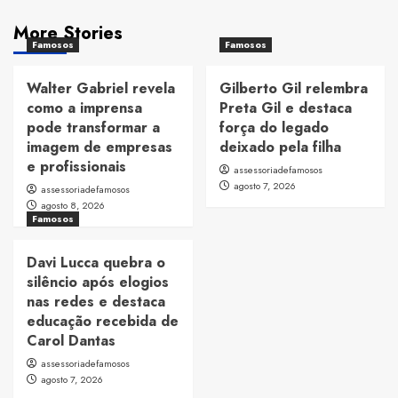
More Stories
Famosos
Famosos
Walter Gabriel revela
Gilberto Gil relembra
como a imprensa
Preta Gil e destaca
pode transformar a
força do legado
imagem de empresas
deixado pela filha
e profissionais
assessoriadefamosos
agosto 7, 2026
assessoriadefamosos
agosto 8, 2026
Famosos
Davi Lucca quebra o
silêncio após elogios
nas redes e destaca
educação recebida de
Carol Dantas
assessoriadefamosos
agosto 7, 2026