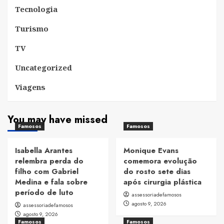
Tecnologia
Turismo
TV
Uncategorized
Viagens
You may have missed
Famosos
Famosos
Isabella Arantes
Monique Evans
relembra perda do
comemora evolução
filho com Gabriel
do rosto sete dias
Medina e fala sobre
após cirurgia plástica
período de luto
assessoriadefamosos
agosto 9, 2026
assessoriadefamosos
agosto 9, 2026
Famosos
Famosos