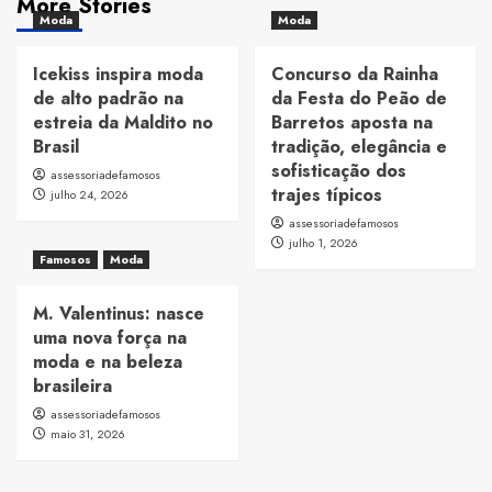
More Stories
Moda
Moda
Icekiss inspira moda
Concurso da Rainha
de alto padrão na
da Festa do Peão de
estreia da Maldito no
Barretos aposta na
Brasil
tradição, elegância e
sofisticação dos
assessoriadefamosos
trajes típicos
julho 24, 2026
assessoriadefamosos
julho 1, 2026
Famosos
Moda
M. Valentinus: nasce
uma nova força na
moda e na beleza
brasileira
assessoriadefamosos
maio 31, 2026