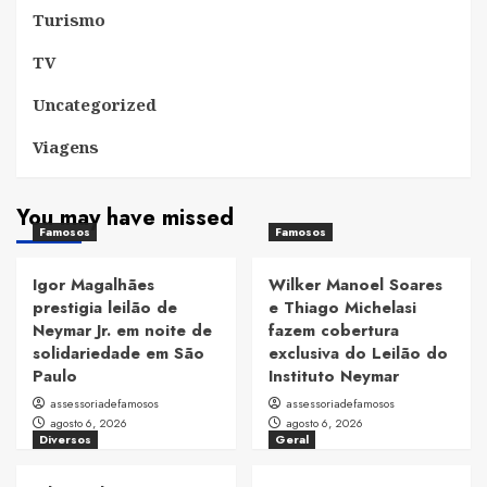
Turismo
TV
Uncategorized
Viagens
You may have missed
Famosos
Famosos
Igor Magalhães
Wilker Manoel Soares
prestigia leilão de
e Thiago Michelasi
Neymar Jr. em noite de
fazem cobertura
solidariedade em São
exclusiva do Leilão do
Paulo
Instituto Neymar
assessoriadefamosos
assessoriadefamosos
agosto 6, 2026
agosto 6, 2026
Diversos
Geral