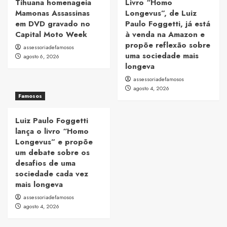
Tihuana homenageia
Livro “Homo
Mamonas Assassinas
Longevus”, de Luiz
em DVD gravado no
Paulo Foggetti, já está
Capital Moto Week
à venda na Amazon e
propõe reflexão sobre
assessoriadefamosos
uma sociedade mais
agosto 6, 2026
longeva
assessoriadefamosos
agosto 4, 2026
Famosos
Luiz Paulo Foggetti
lança o livro “Homo
Longevus” e propõe
um debate sobre os
desafios de uma
sociedade cada vez
mais longeva
assessoriadefamosos
agosto 4, 2026