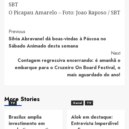
O Picapau Amarelo – Foto: Joao Raposo / SBT
Post
Previous
Silvia Abravanel dá boas-vindas à Páscoa no
Navigation
Sábado Animado desta semana
Next
Contagem regressiva encerrando: é amanhã o
embarque para o Cruzeiro On Board Festival, o
mais aguardado do ano!
More Stories
TV
Geral
TV
Brasilux amplia
Alok em destaque:
investimento em
Entrevista Imperdível