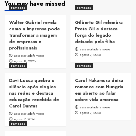
You may have missed
Famosos
Famosos
Walter Gabriel revela
Gilberto Gil relembra
como a imprensa pode
Preta Gil e destaca
transformar a imagem
força do legado
de empresas e
deixado pela filha
profissionais
assessoriadefamosos
agosto 7, 2026
assessoriadefamosos
agosto 8, 2026
Famosos
Famosos
Davi Lucca quebra o
Carol Nakamura deixa
silêncio após elogios
romance com Hungria
nas redes e destaca
em aberto ao falar
educação recebida de
sobre vida amorosa
Carol Dantas
assessoriadefamosos
agosto 7, 2026
assessoriadefamosos
agosto 7, 2026
Famosos