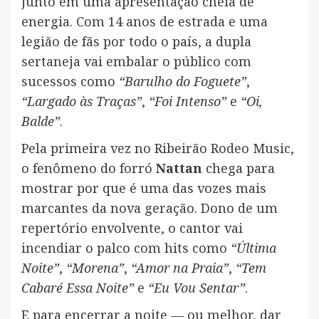
junto em uma apresentação cheia de
energia. Com 14 anos de estrada e uma
legião de fãs por todo o país, a dupla
sertaneja vai embalar o público com
sucessos como
“Barulho do Foguete”
,
“Largado às Traças”
,
“Foi Intenso”
e
“Oi,
Balde”
.
Pela primeira vez no Ribeirão Rodeo Music,
o fenômeno do forró
Nattan
chega para
mostrar por que é uma das vozes mais
marcantes da nova geração. Dono de um
repertório envolvente, o cantor vai
incendiar o palco com hits como
“Última
Noite”
,
“Morena”
,
“Amor na Praia”
,
“Tem
Cabaré Essa Noite”
e
“Eu Vou Sentar”
.
E para encerrar a noite — ou melhor, dar