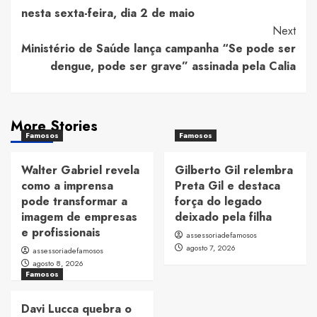
Navigation
nesta sexta-feira, dia 2 de maio
Next
Ministério de Saúde lança campanha “Se pode ser
dengue, pode ser grave” assinada pela Calia
More Stories
Famosos
Famosos
Walter Gabriel revela
Gilberto Gil relembra
como a imprensa
Preta Gil e destaca
pode transformar a
força do legado
imagem de empresas
deixado pela filha
e profissionais
assessoriadefamosos
agosto 7, 2026
assessoriadefamosos
agosto 8, 2026
Famosos
Davi Lucca quebra o