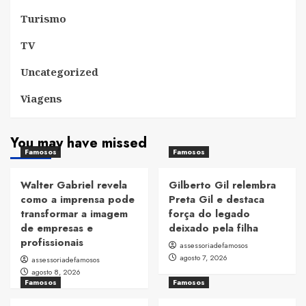
Turismo
TV
Uncategorized
Viagens
You may have missed
Famosos
Famosos
Walter Gabriel revela
Gilberto Gil relembra
como a imprensa pode
Preta Gil e destaca
transformar a imagem
força do legado
de empresas e
deixado pela filha
profissionais
assessoriadefamosos
agosto 7, 2026
assessoriadefamosos
agosto 8, 2026
Famosos
Famosos