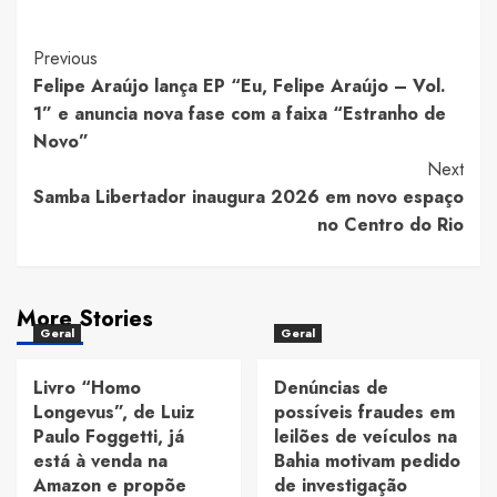
Post
Previous
Felipe Araújo lança EP “Eu, Felipe Araújo – Vol.
Navigation
1” e anuncia nova fase com a faixa “Estranho de
Novo”
Next
Samba Libertador inaugura 2026 em novo espaço
no Centro do Rio
More Stories
Geral
Geral
Livro “Homo
Denúncias de
Longevus”, de Luiz
possíveis fraudes em
Paulo Foggetti, já
leilões de veículos na
está à venda na
Bahia motivam pedido
Amazon e propõe
de investigação