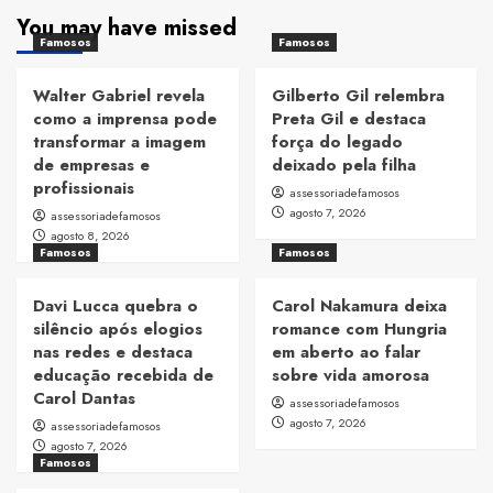
You may have missed
Famosos
Famosos
Walter Gabriel revela
Gilberto Gil relembra
como a imprensa pode
Preta Gil e destaca
transformar a imagem
força do legado
de empresas e
deixado pela filha
profissionais
assessoriadefamosos
agosto 7, 2026
assessoriadefamosos
agosto 8, 2026
Famosos
Famosos
Davi Lucca quebra o
Carol Nakamura deixa
silêncio após elogios
romance com Hungria
nas redes e destaca
em aberto ao falar
educação recebida de
sobre vida amorosa
Carol Dantas
assessoriadefamosos
agosto 7, 2026
assessoriadefamosos
agosto 7, 2026
Famosos