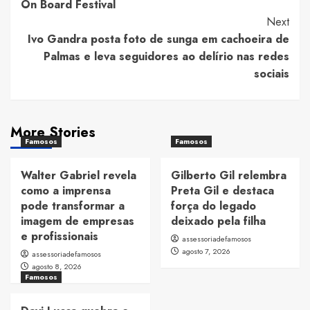
On Board Festival
Next
Ivo Gandra posta foto de sunga em cachoeira de
Palmas e leva seguidores ao delírio nas redes
sociais
More Stories
Famosos
Famosos
Walter Gabriel revela
Gilberto Gil relembra
como a imprensa
Preta Gil e destaca
pode transformar a
força do legado
imagem de empresas
deixado pela filha
e profissionais
assessoriadefamosos
agosto 7, 2026
assessoriadefamosos
agosto 8, 2026
Famosos