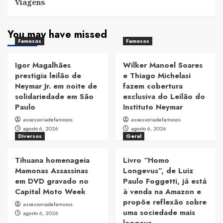
Viagens
You may have missed
Famosos
Famosos
Igor Magalhães
Wilker Manoel Soares
prestigia leilão de
e Thiago Michelasi
Neymar Jr. em noite de
fazem cobertura
solidariedade em São
exclusiva do Leilão do
Paulo
Instituto Neymar
assessoriadefamosos
assessoriadefamosos
agosto 6, 2026
agosto 6, 2026
Diversos
Geral
Tihuana homenageia
Livro “Homo
Mamonas Assassinas
Longevus”, de Luiz
em DVD gravado no
Paulo Foggetti, já está
Capital Moto Week
à venda na Amazon e
propõe reflexão sobre
assessoriadefamosos
uma sociedade mais
agosto 6, 2026
longeva