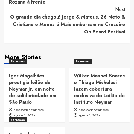
Rozana à frente
Next
O grande dia chegou! Jorge & Mateus, Zé Neto &
Cristiano e Menos é Mais embarcam no Cruzeiro
On Board Festival
More Stories
Famosos
Famosos
Igor Magalhães
Wilker Manoel Soares
prestigia leilão de
e Thiago Michelasi
Neymar Jr. em noite
fazem cobertura
de solidariedade em
exclusiva do Leilão do
São Paulo
Instituto Neymar
assessoriadefamosos
assessoriadefamosos
agosto 6, 2026
agosto 6, 2026
Famosos