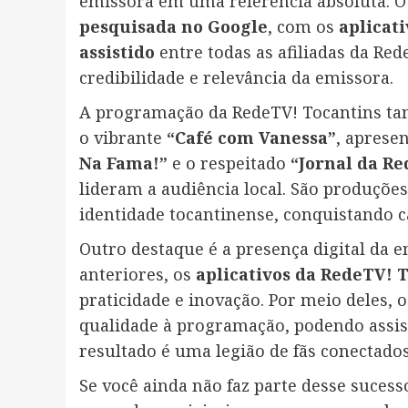
emissora em uma referência absoluta. O
pesquisada no Google
, com os
aplicat
assistido
entre todas as afiliadas da Re
credibilidade e relevância da emissora.
A programação da RedeTV! Tocantins ta
o vibrante
“Café com Vanessa”
, aprese
Na Fama!”
e o respeitado
“Jornal da Re
lideram a audiência local. São produçõ
identidade tocantinense, conquistando c
Outro destaque é a presença digital da 
anteriores, os
aplicativos da RedeTV! 
praticidade e inovação. Por meio deles, o
qualidade à programação, podendo assist
resultado é uma legião de fãs conectado
Se você ainda não faz parte desse suces