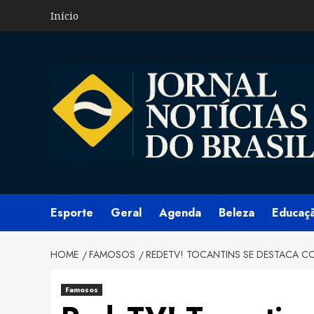
Skip
Início
to
content
Esporte
Geral
Agenda
Beleza
Educaç
HOME
FAMOSOS
REDETV! TOCANTINS SE DESTACA 
Famosos