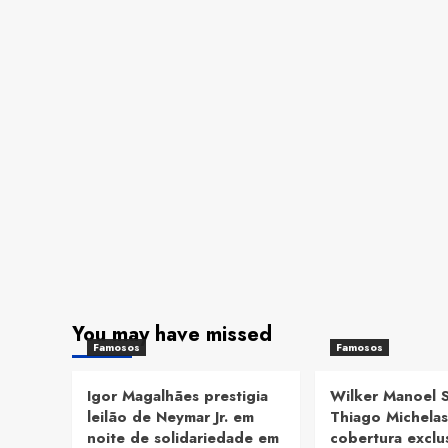
You may have missed
Famosos
Famosos
Igor Magalhães prestigia
Wilker Manoel 
leilão de Neymar Jr. em
Thiago Michelas
noite de solidariedade em
cobertura exclu