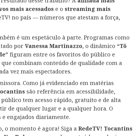
 resultado desse trabalho? A
afiliada mais
ivos mais acessados
e o
streaming mais
deTV! no país — números que atestam a força,
mbém é um espetáculo à parte. Programas como
ntado por
Vanessa Martinazzo
, o dinâmico
“Tô
de”
figuram entre os favoritos do público e
es que combinam conteúdo de qualidade com a
ada vez mais espectadores.
emissora. Como já evidenciado em matérias
Tocantins
são referência em acessibilidade,
 público tem acesso rápido, gratuito e de alta
ir de qualquer lugar e a qualquer hora. O
s e engajados diariamente.
so, o momento é agora! Siga a
RedeTV! Tocantins