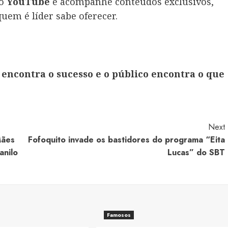
no
YouTube
e acompanhe conteúdos exclusivos,
uem é líder sabe oferecer.
encontra o sucesso e o público encontra o que
Next
Mães
Fofoquito invade os bastidores do programa “Eita
anilo
Lucas” do SBT
Famosos