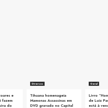
Diversos
Geral
Soares e
Tihuana homenageia
Livro “Ho
i fazem
Mamonas Assassinas em
de Luiz Pa
siva do
DVD gravado no Capital
está à ve