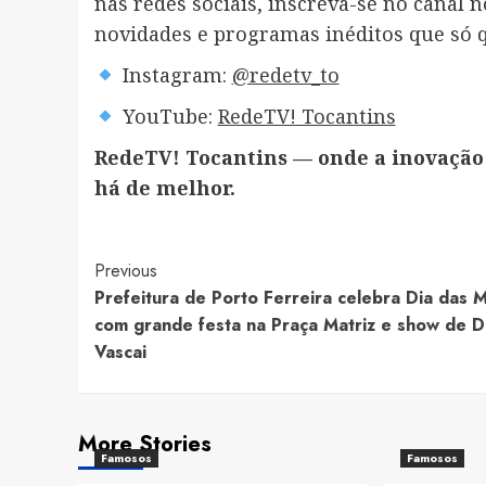
nas redes sociais, inscreva-se no canal 
novidades e programas inéditos que só q
Instagram:
@redetv_to
YouTube:
RedeTV! Tocantins
RedeTV! Tocantins — onde a inovação 
há de melhor.
Post
Previous
Prefeitura de Porto Ferreira celebra Dia das 
Navigation
com grande festa na Praça Matriz e show de D
Vascai
More Stories
Famosos
Famosos