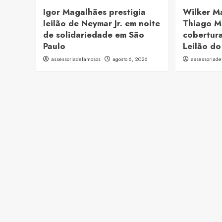
Igor Magalhães prestigia
Wilker M
leilão de Neymar Jr. em noite
Thiago M
de solidariedade em São
cobertura
Paulo
Leilão do
assessoriadefamosos
agosto 6, 2026
assessoriad