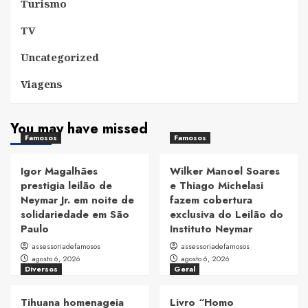
Turismo
TV
Uncategorized
Viagens
You may have missed
Famosos
Famosos
Igor Magalhães
Wilker Manoel Soares
prestigia leilão de
e Thiago Michelasi
Neymar Jr. em noite de
fazem cobertura
solidariedade em São
exclusiva do Leilão do
Paulo
Instituto Neymar
assessoriadefamosos
assessoriadefamosos
agosto 6, 2026
agosto 6, 2026
Diversos
Geral
Tihuana homenageia
Livro “Homo