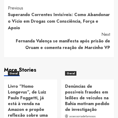
Post
Previous
Superando Correntes Invisíveis: Como Abandonar
Navigation
o Vício em Drogas com Consciência, Força e
Apoio
Next
Fernanda Valença se manifesta após prisão de
Oruam e comenta reação de Marcinho VP
More Stories
Geral
Geral
Livro “Homo
Denúncias de
Longevus”, de Luiz
possíveis fraudes em
Paulo Foggetti, já
leilões de veículos na
está à venda na
Bahia motivam pedido
Amazon e propõe
de investigação
reflexão sobre uma
assessoriadefamosos