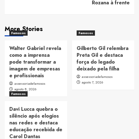
Rozana à frente
More Stories
Famosos
Famosos
Walter Gabriel revela
Gilberto Gil relembra
como a imprensa
Preta Gil e destaca
pode transformar a
força do legado
imagem de empresas
deixado pela filha
e profissionais
assessoriadefamosos
agosto 7, 2026
assessoriadefamosos
agosto 8, 2026
Famosos
Davi Lucca quebra o
silêncio após elogios
nas redes e destaca
educação recebida de
Carol Dantas