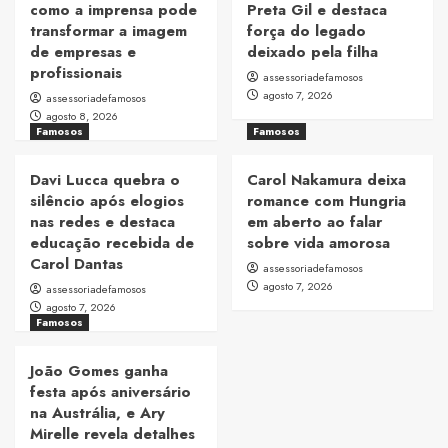
como a imprensa pode
Preta Gil e destaca
transformar a imagem
força do legado
de empresas e
deixado pela filha
profissionais
assessoriadefamosos
agosto 7, 2026
assessoriadefamosos
agosto 8, 2026
Famosos
Famosos
Davi Lucca quebra o
Carol Nakamura deixa
silêncio após elogios
romance com Hungria
nas redes e destaca
em aberto ao falar
educação recebida de
sobre vida amorosa
Carol Dantas
assessoriadefamosos
agosto 7, 2026
assessoriadefamosos
agosto 7, 2026
Famosos
João Gomes ganha
festa após aniversário
na Austrália, e Ary
Mirelle revela detalhes