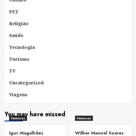
PET
Religião
Saúde
Tecnologia
Turismo
TV
Uncategorized
Viagens
You may have missed
Famosos
Famosos
Igor Magalhães
Wilker Manoel Soares