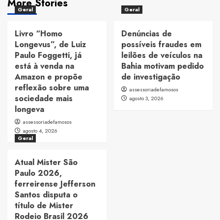
More Stories
Geral
Geral
Livro “Homo
Denúncias de
Longevus”, de Luiz
possíveis fraudes em
Paulo Foggetti, já
leilões de veículos na
está à venda na
Bahia motivam pedido
Amazon e propõe
de investigação
reflexão sobre uma
assessoriadefamosos
sociedade mais
agosto 3, 2026
longeva
assessoriadefamosos
agosto 4, 2026
Geral
Atual Mister São
Paulo 2026,
ferreirense Jefferson
Santos disputa o
título de Mister
Rodeio Brasil 2026