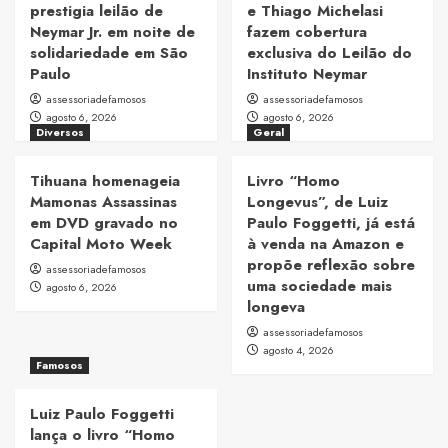
prestigia leilão de
e Thiago Michelasi
Neymar Jr. em noite de
fazem cobertura
solidariedade em São
exclusiva do Leilão do
Paulo
Instituto Neymar
assessoriadefamosos
assessoriadefamosos
agosto 6, 2026
agosto 6, 2026
Diversos
Geral
Tihuana homenageia
Livro “Homo
Mamonas Assassinas
Longevus”, de Luiz
em DVD gravado no
Paulo Foggetti, já está
Capital Moto Week
à venda na Amazon e
propõe reflexão sobre
assessoriadefamosos
uma sociedade mais
agosto 6, 2026
longeva
assessoriadefamosos
agosto 4, 2026
Famosos
Luiz Paulo Foggetti
lança o livro “Homo