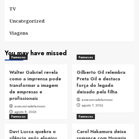
TV
Uncategorized
Viagens
You may have missed
Famosos
Famosos
Walter Gabriel revela
Gilberto Gil relembra
como a imprensa pode
Preta Gil e destaca
transformar a imagem
força do legado
de empresas e
deixado pela filha
profissionais
assessoriadefamosos
agosto 7, 2026
assessoriadefamosos
agosto 8, 2026
Famosos
Famosos
Davi Lucca quebra o
Carol Nakamura deixa
silêncio após elogios
romance com Hungria