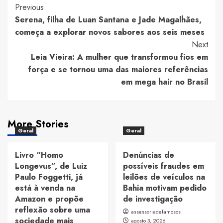
Post
Previous
Serena, filha de Luan Santana e Jade Magalhães,
Navigation
começa a explorar novos sabores aos seis meses
Next
Leia Vieira: A mulher que transformou fios em
força e se tornou uma das maiores referências
em mega hair no Brasil
More Stories
Geral
Geral
Livro “Homo
Denúncias de
Longevus”, de Luiz
possíveis fraudes em
Paulo Foggetti, já
leilões de veículos na
está à venda na
Bahia motivam pedido
Amazon e propõe
de investigação
reflexão sobre uma
assessoriadefamosos
sociedade mais
agosto 3, 2026