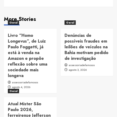
More Stories
Geral
Geral
Livro “Homo
Denúncias de
Longevus”, de Luiz
possíveis fraudes em
Paulo Foggetti, já
leilões de veículos na
está à venda na
Bahia motivam pedido
Amazon e propõe
de investigação
reflexão sobre uma
assessoriadefamosos
sociedade mais
agosto 3, 2026
longeva
assessoriadefamosos
agosto 4, 2026
Geral
Atual Mister São
Paulo 2026,
ferreirense Jefferson