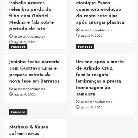
Isabella Arantes
Monique Evans
relembra perda do
comemora evolução
filho com Gabriel
do rosto sete dias
Medina e fala sobre
após cirurgia plástica
período de luto
assessoriadefamosos
agosto 9, 2026
assessoriadefamosos
agosto 9, 2026
Famosos
Famosos
Jeninho fecha parceria
Um ano após a morte
com Gusttavo Lima e
de Arlindo Cruz,
prepara estreia da
família resgata
nova fase em Barretos
lembranças e presta
homenagem ao
assessoriadefamosos
sambista
agosto 9, 2026
assessoriadefamosos
agosto 9, 2026
Famosos
Matheus & Kauan
sofrem novas