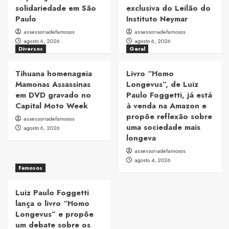
solidariedade em São
exclusiva do Leilão do
Paulo
Instituto Neymar
assessoriadefamosos
assessoriadefamosos
agosto 6, 2026
agosto 6, 2026
Diversos
Geral
Tihuana homenageia
Livro “Homo
Mamonas Assassinas
Longevus”, de Luiz
em DVD gravado no
Paulo Foggetti, já está
Capital Moto Week
à venda na Amazon e
propõe reflexão sobre
assessoriadefamosos
uma sociedade mais
agosto 6, 2026
longeva
assessoriadefamosos
agosto 4, 2026
Famosos
Luiz Paulo Foggetti
lança o livro “Homo
Longevus” e propõe
um debate sobre os