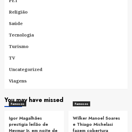
PET
Religião
Saúde
Tecnologia
Turismo
TV
Uncategorized
Viagens
You may have missed
Famosos
Famosos
Igor Magalhães
Wilker Manoel Soares
prestigia leilão de
e Thiago Michelasi
Neymar Jr. em noite de
fazem cobertura