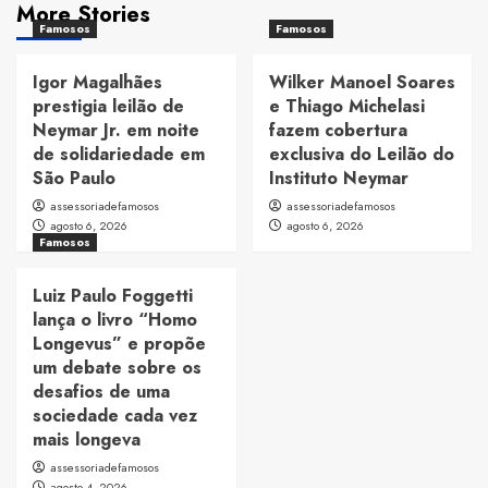
More Stories
Famosos
Famosos
Igor Magalhães
Wilker Manoel Soares
prestigia leilão de
e Thiago Michelasi
Neymar Jr. em noite
fazem cobertura
de solidariedade em
exclusiva do Leilão do
São Paulo
Instituto Neymar
assessoriadefamosos
assessoriadefamosos
agosto 6, 2026
agosto 6, 2026
Famosos
Luiz Paulo Foggetti
lança o livro “Homo
Longevus” e propõe
um debate sobre os
desafios de uma
sociedade cada vez
mais longeva
assessoriadefamosos
agosto 4, 2026