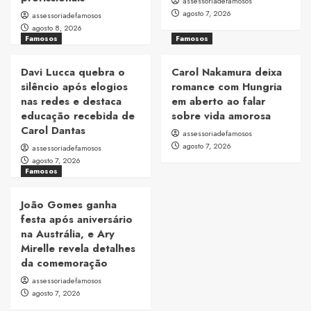
assessoriadefamosos
agosto 7, 2026
assessoriadefamosos
agosto 8, 2026
Famosos
Famosos
Davi Lucca quebra o
Carol Nakamura deixa
silêncio após elogios
romance com Hungria
nas redes e destaca
em aberto ao falar
educação recebida de
sobre vida amorosa
Carol Dantas
assessoriadefamosos
agosto 7, 2026
assessoriadefamosos
agosto 7, 2026
Famosos
João Gomes ganha
festa após aniversário
na Austrália, e Ary
Mirelle revela detalhes
da comemoração
assessoriadefamosos
agosto 7, 2026