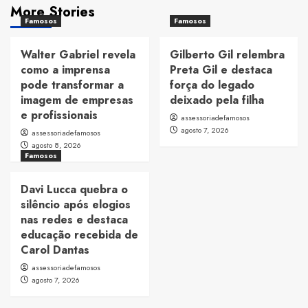
More Stories
Famosos
Famosos
Walter Gabriel revela
Gilberto Gil relembra
como a imprensa
Preta Gil e destaca
pode transformar a
força do legado
imagem de empresas
deixado pela filha
e profissionais
assessoriadefamosos
agosto 7, 2026
assessoriadefamosos
agosto 8, 2026
Famosos
Davi Lucca quebra o
silêncio após elogios
nas redes e destaca
educação recebida de
Carol Dantas
assessoriadefamosos
agosto 7, 2026