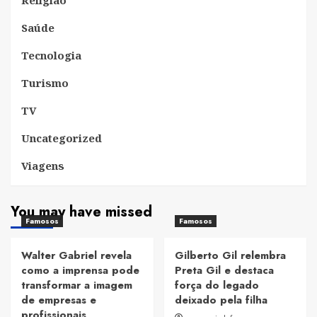
Saúde
Tecnologia
Turismo
TV
Uncategorized
Viagens
You may have missed
Famosos
Famosos
Walter Gabriel revela
Gilberto Gil relembra
como a imprensa pode
Preta Gil e destaca
transformar a imagem
força do legado
de empresas e
deixado pela filha
profissionais