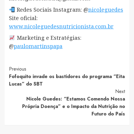
Redes Sociais Instagram: @
nicoleguedes
Site oficial:
www.nicoleguedesnutricionista.com.br
Marketing e Estratégias:
@
paulomartinspapa
Post
Previous
Fofoquito invade os bastidores do programa “Eita
Navigation
Lucas” do SBT
Next
Nicole Guedes: “Estamos Comendo Nossa
Própria Doença” e o Impacto da Nutrição no
Futuro do País