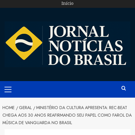
Skip
Início
to
content
Primary
Menu
HOME
GERAL
MINISTÉRIO DA CULTURA APRESENTA: REC-BEAT
CHEGA AOS 30 ANOS REAFIRMANDO SEU PAPEL COMO FAROL DA
MÚSICA DE VANGUARDA NO BRASIL