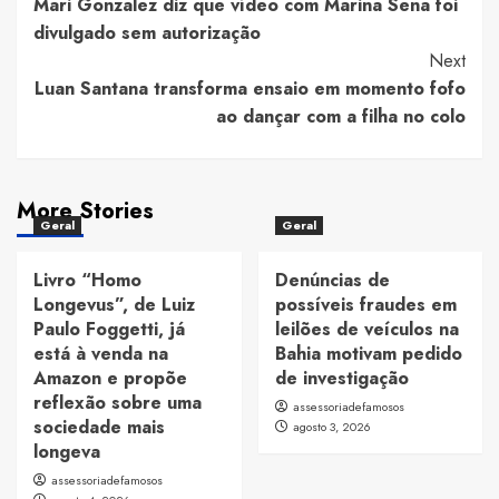
Mari Gonzalez diz que vídeo com Marina Sena foi
Navigation
divulgado sem autorização
Next
Luan Santana transforma ensaio em momento fofo
ao dançar com a filha no colo
More Stories
Geral
Geral
Livro “Homo
Denúncias de
Longevus”, de Luiz
possíveis fraudes em
Paulo Foggetti, já
leilões de veículos na
está à venda na
Bahia motivam pedido
Amazon e propõe
de investigação
reflexão sobre uma
assessoriadefamosos
sociedade mais
agosto 3, 2026
longeva
assessoriadefamosos