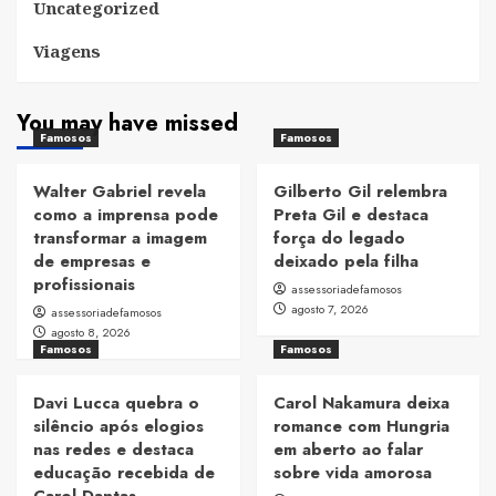
Uncategorized
Viagens
You may have missed
Famosos
Famosos
Walter Gabriel revela
Gilberto Gil relembra
como a imprensa pode
Preta Gil e destaca
transformar a imagem
força do legado
de empresas e
deixado pela filha
profissionais
assessoriadefamosos
agosto 7, 2026
assessoriadefamosos
agosto 8, 2026
Famosos
Famosos
Davi Lucca quebra o
Carol Nakamura deixa
silêncio após elogios
romance com Hungria
nas redes e destaca
em aberto ao falar
educação recebida de
sobre vida amorosa
Carol Dantas