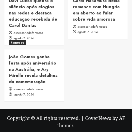
Davi Lucca quebra o
Carol Nakamura deixa
silêncio após elogios
romance com Hungria
nas redes e destaca
em aberto ao falar
educação recebida de
sobre vida amorosa
Carol Dantas
assessoriadefamosos
agosto 7, 2026
assessoriadefamosos
agosto 7, 2026
Famosos
João Gomes ganha
festa após aniversário
na Austrália, e Ary
Mirelle revela detalhes
da comemoração
assessoriadefamosos
agosto 7, 2026
Copyright © All rights reserved.
|
CoverNews
by AF
themes.