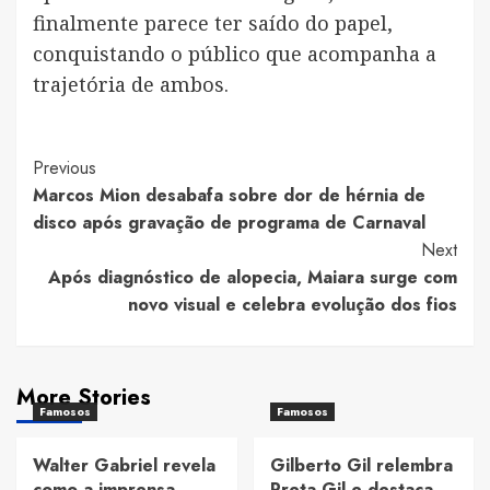
finalmente parece ter saído do papel,
conquistando o público que acompanha a
trajetória de ambos.
Post
Previous
Marcos Mion desabafa sobre dor de hérnia de
Navigation
disco após gravação de programa de Carnaval
Next
Após diagnóstico de alopecia, Maiara surge com
novo visual e celebra evolução dos fios
More Stories
Famosos
Famosos
Walter Gabriel revela
Gilberto Gil relembra
como a imprensa
Preta Gil e destaca