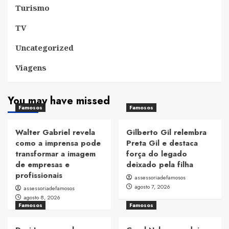
Turismo
TV
Uncategorized
Viagens
You may have missed
Famosos
Famosos
Walter Gabriel revela
Gilberto Gil relembra
como a imprensa pode
Preta Gil e destaca
transformar a imagem
força do legado
de empresas e
deixado pela filha
profissionais
assessoriadefamosos
agosto 7, 2026
assessoriadefamosos
agosto 8, 2026
Famosos
Famosos