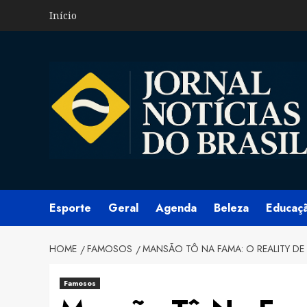
Skip
Início
to
content
Esporte
Geral
Agenda
Beleza
Educaç
HOME
FAMOSOS
MANSÃO TÔ NA FAMA: O REALITY DE
Famosos