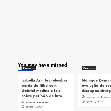
You may have missed
Famosos
Famosos
Isabella Arantes relembra
Monique Evans
perda do filho com
evolução do ros
Gabriel Medina e fala
dias após cirurg
sobre período de luto
assessoriadefamosos
agosto 9, 2026
assessoriadefamosos
agosto 9, 2026