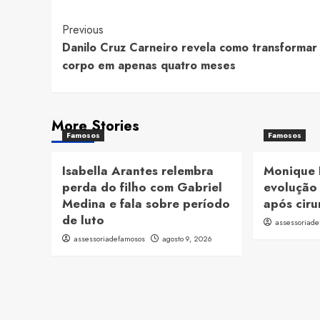
Post
Previous
Danilo Cruz Carneiro revela como transformar
Navigation
corpo em apenas quatro meses
More Stories
Famosos
Famosos
Isabella Arantes relembra
Monique 
perda do filho com Gabriel
evolução 
Medina e fala sobre período
após ciru
de luto
assessoriad
assessoriadefamosos
agosto 9, 2026