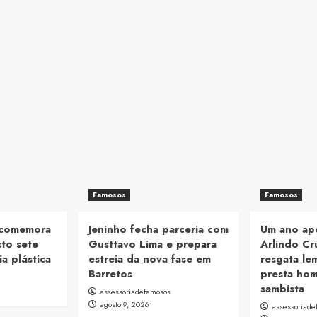
Famosos
Famosos
 comemora
Jeninho fecha parceria com
Um ano ap
to sete
Gusttavo Lima e prepara
Arlindo Cru
ia plástica
estreia da nova fase em
resgata le
Barretos
presta ho
sambista
assessoriadefamosos
agosto 9, 2026
assessoriade