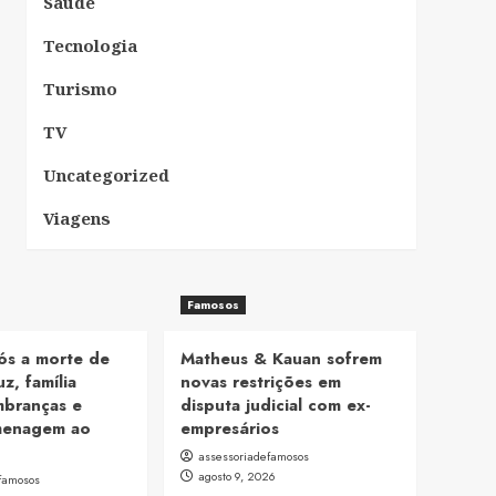
Saúde
Tecnologia
Turismo
TV
Uncategorized
Viagens
Famosos
ós a morte de
Matheus & Kauan sofrem
z, família
novas restrições em
mbranças e
disputa judicial com ex-
menagem ao
empresários
assessoriadefamosos
agosto 9, 2026
famosos