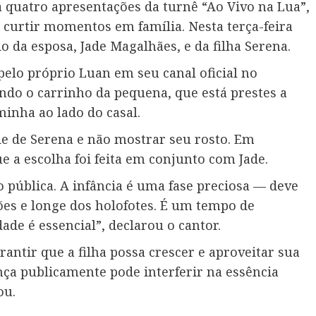
 quatro apresentações da turnê “Ao Vivo na Lua”,
urtir momentos em família. Nesta terça-feira
do da esposa, Jade Magalhães, e da filha Serena.
pelo próprio Luan em seu canal oficial no
do o carrinho da pequena, que está prestes a
inha ao lado do casal.
de de Serena e não mostrar seu rosto. Em
ue a escolha foi feita em conjunto com Jade.
pública. A infância é uma fase preciosa — deve
ões e longe dos holofotes. É um tempo de
ade é essencial”, declarou o cantor.
antir que a filha possa crescer e aproveitar sua
nça publicamente pode interferir na essência
ou.