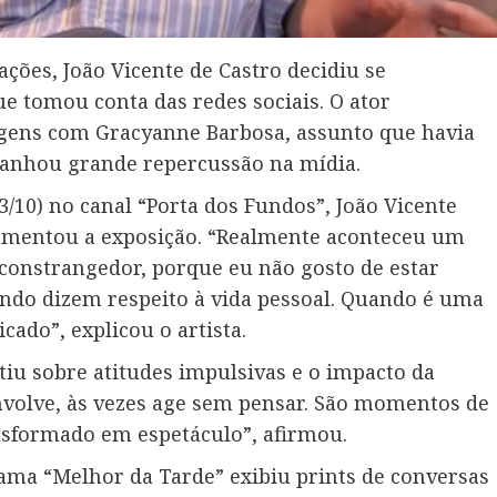
ões, João Vicente de Castro decidiu se
e tomou conta das redes sociais. O ator
ens com Gracyanne Barbosa, assunto que havia
 ganhou grande repercussão na mídia.
3/10) no canal “Porta dos Fundos”, João Vicente
 lamentou a exposição. “Realmente aconteceu um
 constrangedor, porque eu não gosto de estar
ndo dizem respeito à vida pessoal. Quando é uma
cado”, explicou o artista.
tiu sobre atitudes impulsivas e o impacto da
nvolve, às vezes age sem pensar. São momentos de
nsformado em espetáculo”, afirmou.
ma “Melhor da Tarde” exibiu prints de conversas