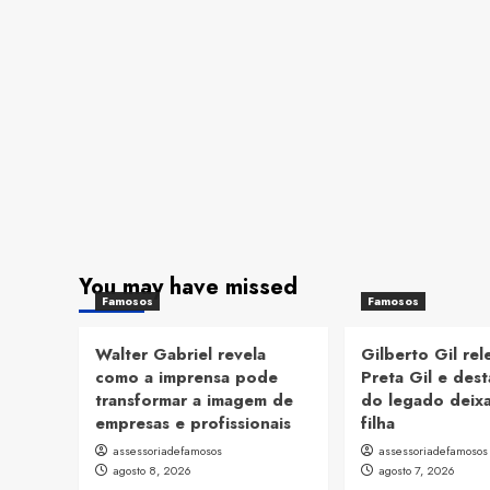
You may have missed
Famosos
Famosos
Walter Gabriel revela
Gilberto Gil re
como a imprensa pode
Preta Gil e dest
transformar a imagem de
do legado deix
empresas e profissionais
filha
assessoriadefamosos
assessoriadefamosos
agosto 8, 2026
agosto 7, 2026