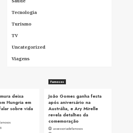
Saúde
Tecnologia
Turismo
TV
Uncategorized
Viagens
Famosos
mura deixa
João Gomes ganha festa
om Hungria em
após aniversário na
falar sobre vida
Austrália, e Ary Mirelle
revela detalhes da
comemoração
famosos
26
assessoriadefamosos