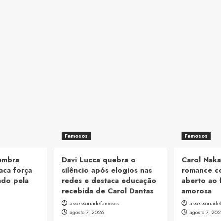
Famosos
Famosos
lembra
Davi Lucca quebra o
Carol Naka
aca força
silêncio após elogios nas
romance c
ado pela
redes e destaca educação
aberto ao 
recebida de Carol Dantas
amorosa
assessoriadefamosos
assessoriade
agosto 7, 2026
agosto 7, 20