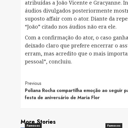
atribuídas a João Vicente e Gracyanne.
áudios divulgados posteriormente mos
suposto affair com o ator. Diante da rep
“João” citado nos áudios não era ele.
Com a confirmação do ator, o caso ganh
deixado claro que prefere encerrar o as
erram, mas acredito que o mais importan
pessoal”, concluiu.
Post
Previous
Poliana Rocha compartilha emoção ao seguir p
Navigation
festa de aniversário de Maria Flor
More Stories
Famosos
Famosos