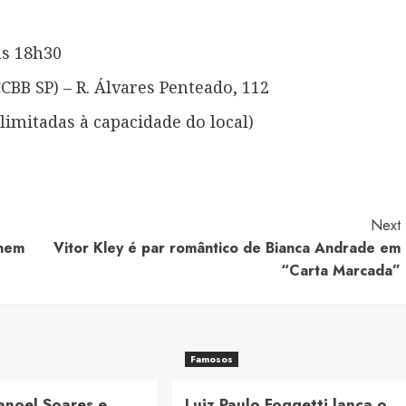
as 18h30
CBB SP) – R. Álvares Penteado, 112
limitadas à capacidade do local)
Next
unem
Vitor Kley é par romântico de Bianca Andrade em
“Carta Marcada”
Famosos
anoel Soares e
Luiz Paulo Foggetti lança o