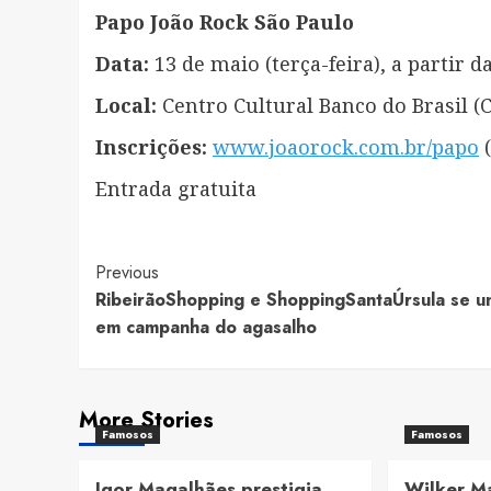
Papo João Rock São Paulo
Data:
13 de maio (terça-feira), a partir d
Local:
Centro Cultural Banco do Brasil (C
Inscrições:
www.joaorock.com.br/papo
(
Entrada gratuita
Post
Previous
RibeirãoShopping e ShoppingSantaÚrsula se 
Navigation
em campanha do agasalho
More Stories
Famosos
Famosos
Igor Magalhães prestigia
Wilker M