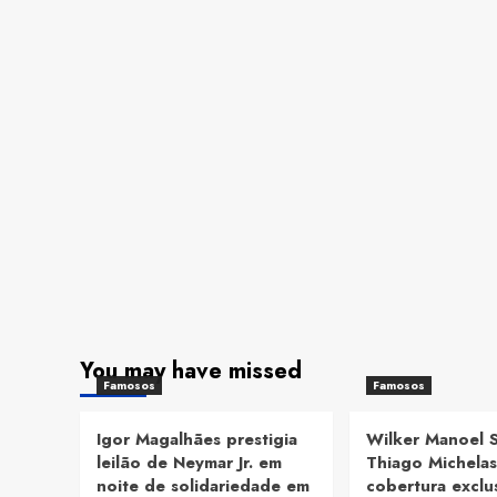
You may have missed
Famosos
Famosos
Igor Magalhães prestigia
Wilker Manoel 
leilão de Neymar Jr. em
Thiago Michelas
noite de solidariedade em
cobertura exclu