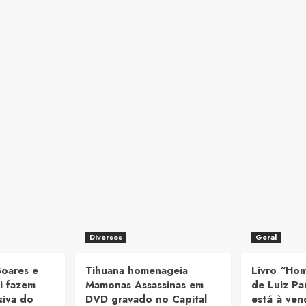
Diversos
Geral
Soares e
Tihuana homenageia
Livro “Ho
i fazem
Mamonas Assassinas em
de Luiz Pa
siva do
DVD gravado no Capital
está à ve