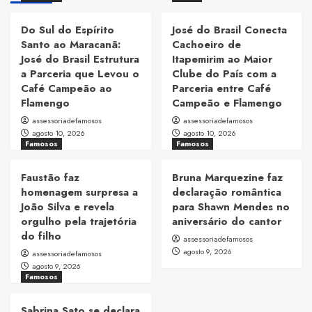
Do Sul do Espírito
José do Brasil Conecta
Santo ao Maracanã:
Cachoeiro de
José do Brasil Estrutura
Itapemirim ao Maior
a Parceria que Levou o
Clube do País com a
Café Campeão ao
Parceria entre Café
Flamengo
Campeão e Flamengo
assessoriadefamosos
assessoriadefamosos
agosto 10, 2026
agosto 10, 2026
Famosos
Famosos
Faustão faz
Bruna Marquezine faz
homenagem surpresa a
declaração romântica
João Silva e revela
para Shawn Mendes no
orgulho pela trajetória
aniversário do cantor
do filho
assessoriadefamosos
agosto 9, 2026
assessoriadefamosos
agosto 9, 2026
Famosos
Sabrina Sato se declara