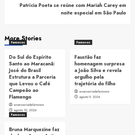
Patrícia Poeta se reúne com Mariah Carey em
noite especial em São Paulo
More Stories
Famosos
Famosos
Do Sul do Espírito
Faustão faz
Santo ao Maracanã:
homenagem surpresa
José do Brasil
a João Silva e revela
Estrutura a Parceria
orgulho pela
que Levou o Café
trajetória do filho
Campeão ao
assessoriadefamosos
Flamengo
agosto 9, 2026
assessoriadefamosos
agosto 10, 2026
Famosos
Bruna Marquezine faz