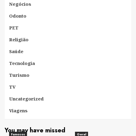
Negócios
Odonto
PET
Religião
Saúde
Tecnologia
Turismo
TV
Uncategorized
Viagens
You may have missed
Famosos
Geral