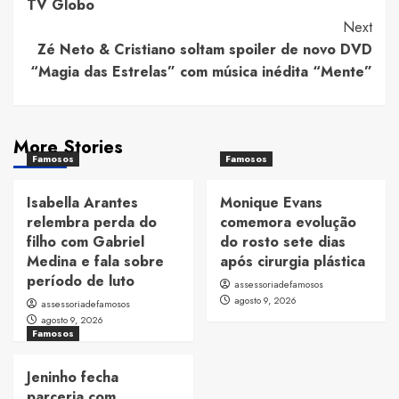
TV Globo
Next
Zé Neto & Cristiano soltam spoiler de novo DVD
“Magia das Estrelas” com música inédita “Mente”
More Stories
Famosos
Famosos
Isabella Arantes
Monique Evans
relembra perda do
comemora evolução
filho com Gabriel
do rosto sete dias
Medina e fala sobre
após cirurgia plástica
período de luto
assessoriadefamosos
agosto 9, 2026
assessoriadefamosos
agosto 9, 2026
Famosos
Jeninho fecha
parceria com