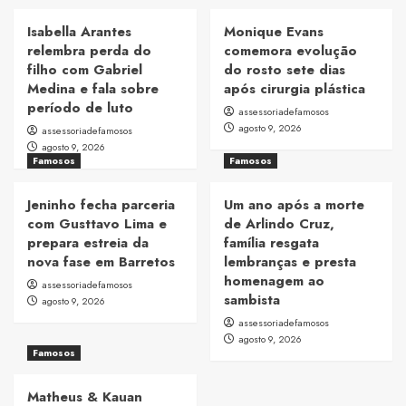
Isabella Arantes
Monique Evans
relembra perda do
comemora evolução
filho com Gabriel
do rosto sete dias
Medina e fala sobre
após cirurgia plástica
período de luto
assessoriadefamosos
agosto 9, 2026
assessoriadefamosos
agosto 9, 2026
Famosos
Famosos
Jeninho fecha parceria
Um ano após a morte
com Gusttavo Lima e
de Arlindo Cruz,
prepara estreia da
família resgata
nova fase em Barretos
lembranças e presta
homenagem ao
assessoriadefamosos
sambista
agosto 9, 2026
assessoriadefamosos
agosto 9, 2026
Famosos
Matheus & Kauan