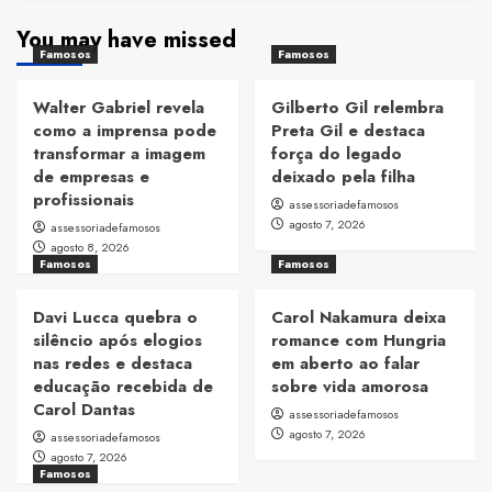
You may have missed
Famosos
Famosos
Walter Gabriel revela
Gilberto Gil relembra
como a imprensa pode
Preta Gil e destaca
transformar a imagem
força do legado
de empresas e
deixado pela filha
profissionais
assessoriadefamosos
agosto 7, 2026
assessoriadefamosos
agosto 8, 2026
Famosos
Famosos
Davi Lucca quebra o
Carol Nakamura deixa
silêncio após elogios
romance com Hungria
nas redes e destaca
em aberto ao falar
educação recebida de
sobre vida amorosa
Carol Dantas
assessoriadefamosos
agosto 7, 2026
assessoriadefamosos
agosto 7, 2026
Famosos