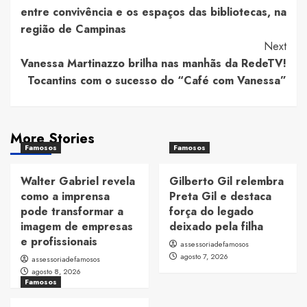
Navigation
entre convivência e os espaços das bibliotecas, na
região de Campinas
Next
Vanessa Martinazzo brilha nas manhãs da RedeTV!
Tocantins com o sucesso do “Café com Vanessa”
More Stories
Famosos
Famosos
Walter Gabriel revela
Gilberto Gil relembra
como a imprensa
Preta Gil e destaca
pode transformar a
força do legado
imagem de empresas
deixado pela filha
e profissionais
assessoriadefamosos
agosto 7, 2026
assessoriadefamosos
agosto 8, 2026
Famosos