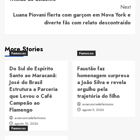
Next
Luana Piovani flerta com garçom em Nova York e
diverte fãs com relato descontraído
More Stories
Famosos
Famosos
Do Sul do Espírito
Faustão faz
Santo ao Maracanã:
homenagem surpresa
José do Brasil
a João Silva e revela
Estrutura a Parceria
orgulho pela
que Levou o Café
trajetória do filho
Campeão ao
assessoriadefamosos
Flamengo
agosto 9, 2026
assessoriadefamosos
agosto 10, 2026
Famosos