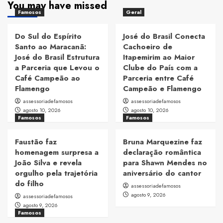
You may have missed
Famosos
Geral
Do Sul do Espírito
José do Brasil Conecta
Santo ao Maracanã:
Cachoeiro de
José do Brasil Estrutura
Itapemirim ao Maior
a Parceria que Levou o
Clube do País com a
Café Campeão ao
Parceria entre Café
Flamengo
Campeão e Flamengo
assessoriadefamosos
assessoriadefamosos
agosto 10, 2026
agosto 10, 2026
Famosos
Famosos
Faustão faz
Bruna Marquezine faz
homenagem surpresa a
declaração romântica
João Silva e revela
para Shawn Mendes no
orgulho pela trajetória
aniversário do cantor
do filho
assessoriadefamosos
agosto 9, 2026
assessoriadefamosos
agosto 9, 2026
Famosos