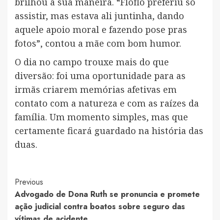
brilhou à sua maneira. “Floflo preferiu só
assistir, mas estava ali juntinha, dando
aquele apoio moral e fazendo pose pras
fotos”, contou a mãe com bom humor.
O dia no campo trouxe mais do que
diversão: foi uma oportunidade para as
irmãs criarem memórias afetivas em
contato com a natureza e com as raízes da
família. Um momento simples, mas que
certamente ficará guardado na história das
duas.
Post
Previous
Advogado de Dona Ruth se pronuncia e promete
Navigation
ação judicial contra boatos sobre seguro das
vítimas de acidente