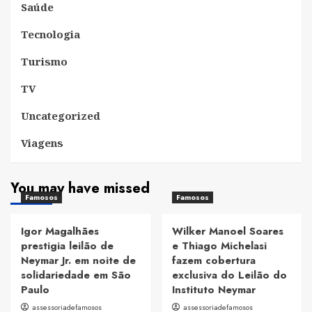
Saúde
Tecnologia
Turismo
TV
Uncategorized
Viagens
You may have missed
Famosos
Famosos
Igor Magalhães
Wilker Manoel Soares
prestigia leilão de
e Thiago Michelasi
Neymar Jr. em noite de
fazem cobertura
solidariedade em São
exclusiva do Leilão do
Paulo
Instituto Neymar
assessoriadefamosos
assessoriadefamosos