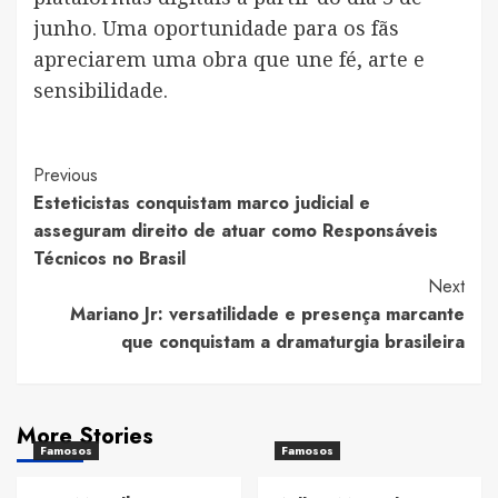
junho. Uma oportunidade para os fãs
apreciarem uma obra que une fé, arte e
sensibilidade.
Post
Previous
Esteticistas conquistam marco judicial e
Navigation
asseguram direito de atuar como Responsáveis
Técnicos no Brasil
Next
Mariano Jr: versatilidade e presença marcante
que conquistam a dramaturgia brasileira
More Stories
Famosos
Famosos