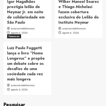
Igor Magalhães
Wilker Manoel Soares
prestigia leilão de
e Thiago Michelasi
Neymar Jr. em noite
fazem cobertura
de solidariedade em
exclusiva do Leilão do
São Paulo
Instituto Neymar
assessoriadefamosos
assessoriadefamosos
agosto 6, 2026
agosto 6, 2026
Famosos
Luiz Paulo Foggetti
lança o livro “Homo
Longevus” e propõe
um debate sobre os
desafios de uma
sociedade cada vez
mais longeva
assessoriadefamosos
agosto 4, 2026
Pesquisar