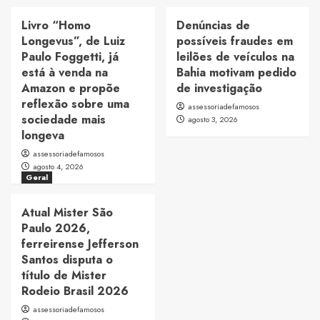
Livro “Homo
Denúncias de
Longevus”, de Luiz
possíveis fraudes em
Paulo Foggetti, já
leilões de veículos na
está à venda na
Bahia motivam pedido
Amazon e propõe
de investigação
reflexão sobre uma
assessoriadefamosos
sociedade mais
agosto 3, 2026
longeva
assessoriadefamosos
agosto 4, 2026
Geral
Atual Mister São
Paulo 2026,
ferreirense Jefferson
Santos disputa o
título de Mister
Rodeio Brasil 2026
assessoriadefamosos