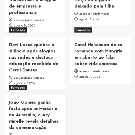
de empresas e
deixado pela filha
profissionais
assessoriadefamosos
agosto 7, 2026
assessoriadefamosos
agosto 8, 2026
Famosos
Famosos
Davi Lucca quebra o
Carol Nakamura deixa
silêncio após elogios
romance com Hungria
nas redes e destaca
em aberto ao falar
educação recebida de
sobre vida amorosa
Carol Dantas
assessoriadefamosos
agosto 7, 2026
assessoriadefamosos
agosto 7, 2026
Famosos
João Gomes ganha
festa após aniversário
na Austrália, e Ary
Mirelle revela detalhes
da comemoração