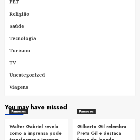
PET
Religião
Saúde
Tecnologia
Turismo
TV
Uncategorized
Viagens
You may have missed
Famosos
Famosos
Walter Gabriel revela
Gilberto Gil relembra
como a imprensa pode
Preta Gil e destaca
transformar a imagem
força do legado