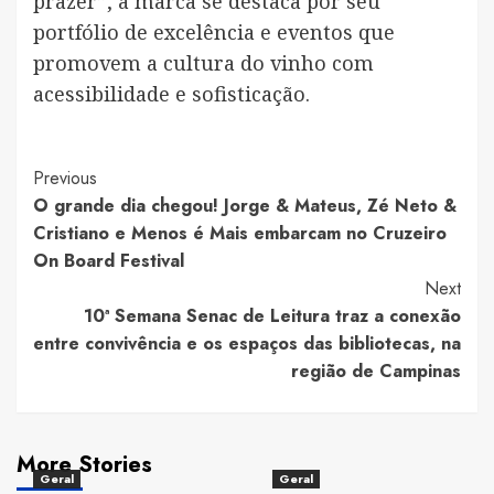
prazer”, a marca se destaca por seu
portfólio de excelência e eventos que
promovem a cultura do vinho com
acessibilidade e sofisticação.
Post
Previous
O grande dia chegou! Jorge & Mateus, Zé Neto &
Navigation
Cristiano e Menos é Mais embarcam no Cruzeiro
On Board Festival
Next
10ª Semana Senac de Leitura traz a conexão
entre convivência e os espaços das bibliotecas, na
região de Campinas
More Stories
Geral
Geral