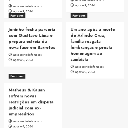
assessoriadefamosos
agosto 9, 2026
assessoriadefamosos
agosto 9, 2026
Famosos
Famosos
Jeninho fecha parceria
Um ano após a morte
com Gusttavo Lima e
de Arlindo Cruz,
prepara estreia da
família resgata
nova fase em Barretos
lembranças e presta
homenagem ao
assessoriadefamosos
sambista
agosto 9, 2026
assessoriadefamosos
agosto 9, 2026
Famosos
Matheus & Kauan
sofrem novas
restrições em disputa
judicial com ex-
empresários
assessoriadefamosos
agosto 9, 2026