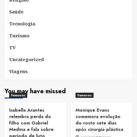
Saúde
Tecnologia
Turismo
TV
Uncategorized
Viagens
You may have missed
Famosos
Famosos
Isabella Arantes
Monique Evans
relembra perda do
comemora evolução
filho com Gabriel
do rosto sete dias
Medina e fala sobre
após cirurgia plástica
período de luto