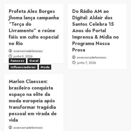
Profeta Alex Borges
Do Rádio AM ao
Jhoma lança campanha
Digital: Aldair dos
“Terça do
Santos Celebra 15
Livramento” e reúne
Anos do Portal
fiéis em culto especial
Imprensa & Mídia no
no Rio
Programa Nossa
Prosa
assessoriadefamosos
junho 9, 2026
assessoriadefamosos
Famosos
Geral
junho 7, 2026
Influenciadores
Moda
Marlon Claessen:
brasileiro conquista
espaço na elite da
moda europeia após
transformar tragédia
pessoal em virada de
vida
assessoriadefamosos