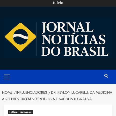
Skip
Início
to
content
Primary
Menu
HOME
INFLUENCIADORES
DR. KEYLON LUCARELLI: DA MEDICINA
À REFERÊNCIA EM NUTROLOGIA E SAÚDEINTEGRATIVA
Influenciadores