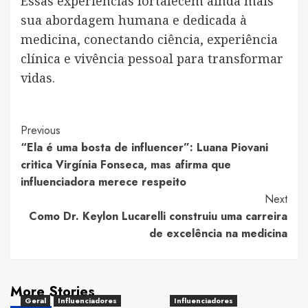
Essas experiências fortalecem ainda mais
sua abordagem humana e dedicada à
medicina, conectando ciência, experiência
clínica e vivência pessoal para transformar
vidas.
Post
Previous
“Ela é uma bosta de influencer”: Luana Piovani
Navigation
critica Virgínia Fonseca, mas afirma que
influenciadora merece respeito
Next
Como Dr. Keylon Lucarelli construiu uma carreira
de excelência na medicina
More Stories
Geral
Influenciadores
Influenciadores