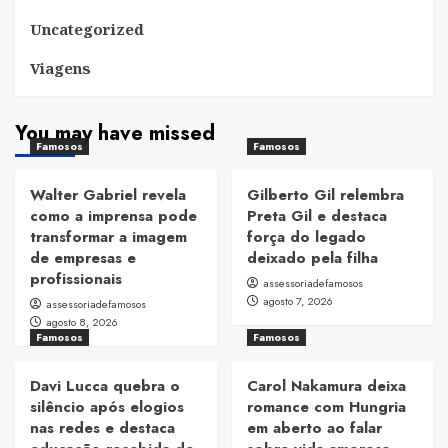
Uncategorized
Viagens
You may have missed
Famosos
Famosos
Walter Gabriel revela
Gilberto Gil relembra
como a imprensa pode
Preta Gil e destaca
transformar a imagem
força do legado
de empresas e
deixado pela filha
profissionais
assessoriadefamosos
agosto 7, 2026
assessoriadefamosos
agosto 8, 2026
Famosos
Famosos
Davi Lucca quebra o
Carol Nakamura deixa
silêncio após elogios
romance com Hungria
nas redes e destaca
em aberto ao falar