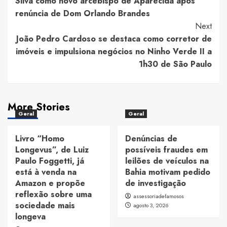
Silva como novo arcebispo de Aparecida após
renúncia de Dom Orlando Brandes
Next
João Pedro Cardoso se destaca como corretor de
imóveis e impulsiona negócios no Ninho Verde II a
1h30 de São Paulo
More Stories
Geral
Geral
Livro “Homo
Denúncias de
Longevus”, de Luiz
possíveis fraudes em
Paulo Foggetti, já
leilões de veículos na
está à venda na
Bahia motivam pedido
Amazon e propõe
de investigação
reflexão sobre uma
assessoriadefamosos
sociedade mais
agosto 3, 2026
longeva