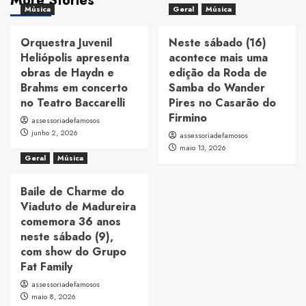
More Stories
Música
Geral
Música
Orquestra Juvenil
Neste sábado (16)
Heliópolis apresenta
acontece mais uma
obras de Haydn e
edição da Roda de
Brahms em concerto
Samba do Wander
no Teatro Baccarelli
Pires no Casarão do
Firmino
assessoriadefamosos
junho 2, 2026
assessoriadefamosos
maio 13, 2026
Geral
Música
Baile de Charme do
Viaduto de Madureira
comemora 36 anos
neste sábado (9),
com show do Grupo
Fat Family
assessoriadefamosos
maio 8, 2026