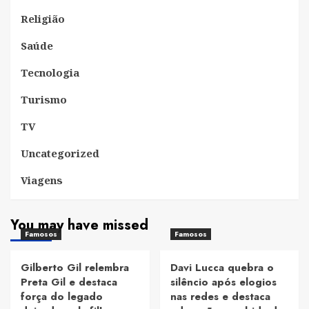
Religião
Saúde
Tecnologia
Turismo
TV
Uncategorized
Viagens
You may have missed
Famosos
Famosos
Gilberto Gil relembra
Davi Lucca quebra o
Preta Gil e destaca
silêncio após elogios
força do legado
nas redes e destaca