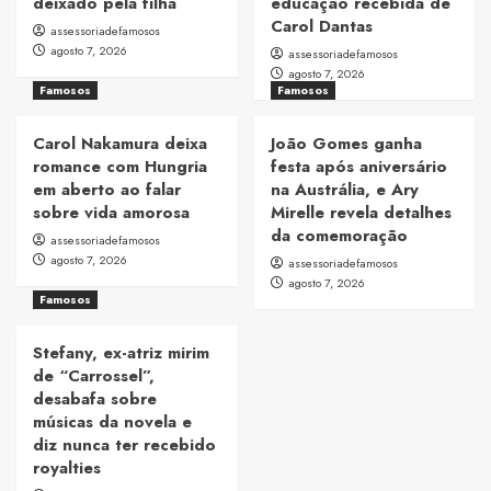
deixado pela filha
educação recebida de
Carol Dantas
assessoriadefamosos
agosto 7, 2026
assessoriadefamosos
agosto 7, 2026
Famosos
Famosos
Carol Nakamura deixa
João Gomes ganha
romance com Hungria
festa após aniversário
em aberto ao falar
na Austrália, e Ary
sobre vida amorosa
Mirelle revela detalhes
da comemoração
assessoriadefamosos
agosto 7, 2026
assessoriadefamosos
agosto 7, 2026
Famosos
Stefany, ex-atriz mirim
de “Carrossel”,
desabafa sobre
músicas da novela e
diz nunca ter recebido
royalties