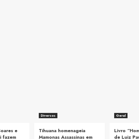
Diversos
Geral
Soares e
Tihuana homenageia
Livro “Ho
i fazem
Mamonas Assassinas em
de Luiz Pa