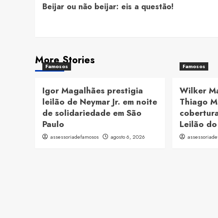
Beijar ou não beijar: eis a questão!
Navigation
More Stories
Famosos
Famosos
Igor Magalhães prestigia
Wilker M
leilão de Neymar Jr. em noite
Thiago M
de solidariedade em São
cobertura
Paulo
Leilão do
assessoriadefamosos
agosto 6, 2026
assessoriad