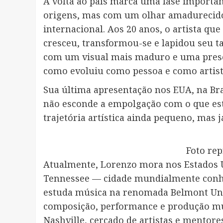
A volta ao país marca uma fase importan
origens, mas com um olhar amadurecido
internacional. Aos 20 anos, o artista qu
cresceu, transformou-se e lapidou seu ta
com um visual mais maduro e uma prese
como evoluiu como pessoa e como artis
Sua última apresentação nos EUA, na Braz
não esconde a empolgação com o que está
trajetória artística ainda pequeno, mas 
Foto rep
Atualmente, Lorenzo mora nos Estados 
Tennessee — cidade mundialmente conhec
estuda música na renomada Belmont Uni
composição, performance e produção mu
Nashville, cercado de artistas e mentor