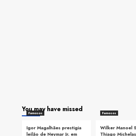
You may have missed
Famosos
Famosos
Igor Magalhães prestigia
Wilker Manoel 
leilão de Neymar Jr. em
Thiago Michelas