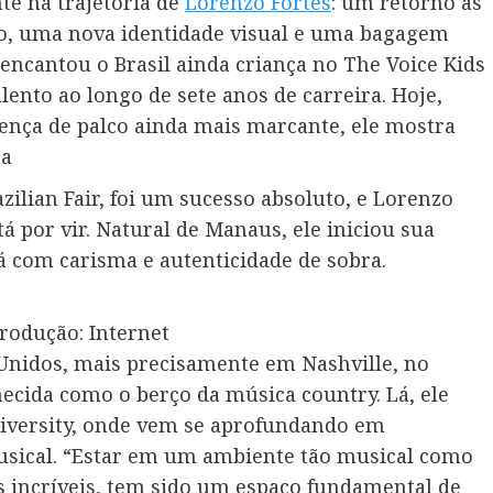
te na trajetória de
Lorenzo Fortes
: um retorno às
, uma nova identidade visual e uma bagagem
e encantou o Brasil ainda criança no The Voice Kids
lento ao longo de sete anos de carreira. Hoje,
nça de palco ainda mais marcante, ele mostra
ta
ilian Fair, foi um sucesso absoluto, e Lorenzo
 por vir. Natural de Manaus, ele iniciou sua
já com carisma e autenticidade de sobra.
rodução: Internet
Unidos, mais precisamente em Nashville, no
ida como o berço da música country. Lá, ele
versity, onde vem se aprofundando em
sical. “Estar em um ambiente tão musical como
es incríveis, tem sido um espaço fundamental de