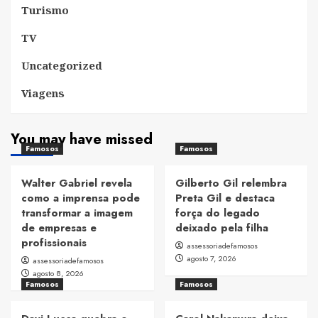
Turismo
TV
Uncategorized
Viagens
You may have missed
Famosos
Famosos
Walter Gabriel revela
Gilberto Gil relembra
como a imprensa pode
Preta Gil e destaca
transformar a imagem
força do legado
de empresas e
deixado pela filha
profissionais
assessoriadefamosos
agosto 7, 2026
assessoriadefamosos
agosto 8, 2026
Famosos
Famosos