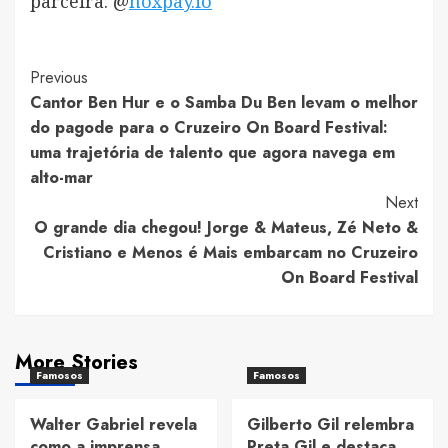
parceira: @
noxpay.io
Post
Previous
Cantor Ben Hur e o Samba Du Ben levam o melhor
Navigation
do pagode para o Cruzeiro On Board Festival:
uma trajetória de talento que agora navega em
alto-mar
Next
O grande dia chegou! Jorge & Mateus, Zé Neto &
Cristiano e Menos é Mais embarcam no Cruzeiro
On Board Festival
More Stories
Famosos
Famosos
Walter Gabriel revela
Gilberto Gil relembra
como a imprensa
Preta Gil e destaca